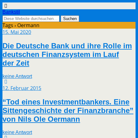
Bankstil
Tags › Oermann
15. Mai 2020
Die Deut­sche Bank und ihre Rol­le im
deut­schen Finanz­sys­tem im Lauf
der Zeit
keine Antwort
12. Februar 2015
“Tod eines Invest­ment­ban­kers. Eine
Sit­ten­ge­schich­te der Finanz­bran­che”
von Nils Ole Oermann
keine Antwort