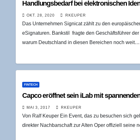
Hand­lungs­be­darf bei elek­tro­ni­schen Iden
OKT. 28, 2020
RKEUPER
Das Unternehmen Signicat zählt zu den europäischen 
eSignaturen. Bankstil fragte den Geschäftsführer der
warum Deutschland in diesen Bereichen noch weit…
FINTECH
Cap­co eröff­net sein iLab mit span­nen­de
MAI 3, 2017
RKEUPER
Von Ralf Keuper Ein Event, das zu besuchen sich gelo
direkter Nachbarschaft zur Alten Oper offiziell sein