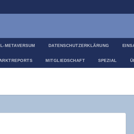
IL-META­VER­SUM
DATEN­SCHUTZ­ER­KLÄ­RUNG
EIN­
ARKT­RE­PORTS
MIT­GLIED­SCHAFT
SPE­ZI­AL
Ü