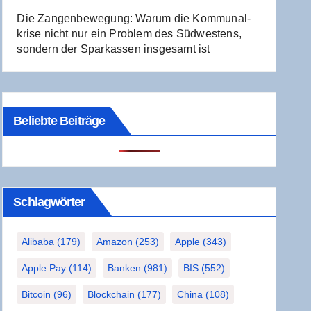
Die Zan­gen­be­we­gung: War­um die Kom­mu­nal­
kri­se nicht nur ein Pro­blem des Süd­wes­tens,
son­dern der Spar­kas­sen ins­ge­samt ist
Beliebte Beiträge
Schlag­wör­ter
Alibaba
(179)
Amazon
(253)
Apple
(343)
Apple Pay
(114)
Banken
(981)
BIS
(552)
Bitcoin
(96)
Blockchain
(177)
China
(108)