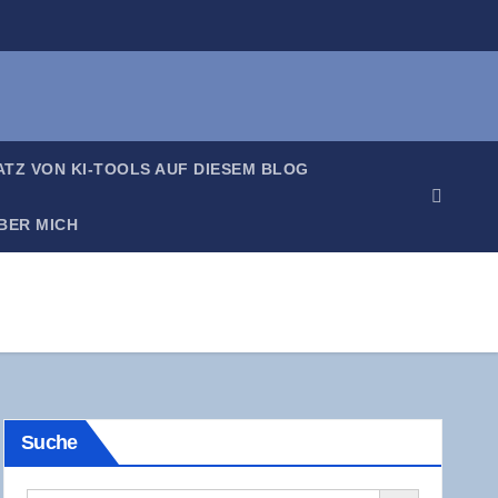
SATZ VON KI-TOOLS AUF DIE­SEM BLOG
BER MICH
Suche
Search Button
Search