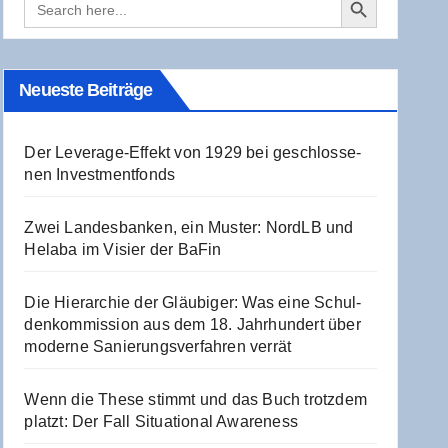
for:
Neu­es­te Beiträge
Der Levera­ge-Effekt von 1929 bei geschlos­se­
nen Investmentfonds
Zwei Lan­des­ban­ken, ein Mus­ter: NordLB und
Hela­ba im Visier der BaFin
Die Hier­ar­chie der Gläu­bi­ger: Was eine Schul­
den­kom­mis­si­on aus dem 18. Jahr­hun­dert über
moder­ne Sanie­rungs­ver­fah­ren verrät
Wenn die The­se stimmt und das Buch trotz­dem
platzt: Der Fall Situa­tio­nal Awareness