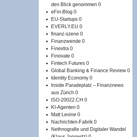
den Blick genommen
0
eFin-Blog
0
EU-Startups
0
EVERLY.EU
0
finanz-szene
0
Finanzwende
0
Finextra
0
Finovate
0
Fintech Futures
0
Global Banking & Finance Review
0
Identity Economy
0
Inside Paradeplatz – Finanznews
aus Zürich
0
ISO-20022.CH
0
KI-Agenten
0
Matt Levine
0
Nachrichten-Fabrik
0
Nethnografie und Digitaler Wandel
(Klaus Janowitz)
0