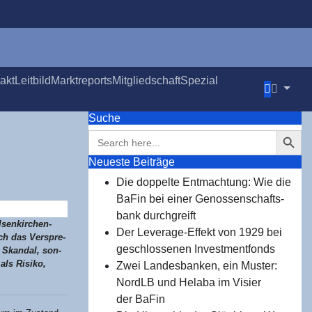
takt
Leit­bild
Markt­re­ports
Mit­glied­schaft
Spe­zi­al
Suche
Search Button
Search
for:
Neu­es­te Beiträge
Die dop­pel­te Ent­mach­tung: Wie die
BaFin bei einer Genos­sen­schafts­
bank durchgreift
­sen­kir­chen-
Der Levera­ge-Effekt von 1929 bei
rch das Ver­spre­
geschlos­se­nen Investmentfonds
n Skan­dal, son­
 als Risi­ko,
Zwei Lan­des­ban­ken, ein Mus­ter:
NordLB und Hela­ba im Visier
der BaFin