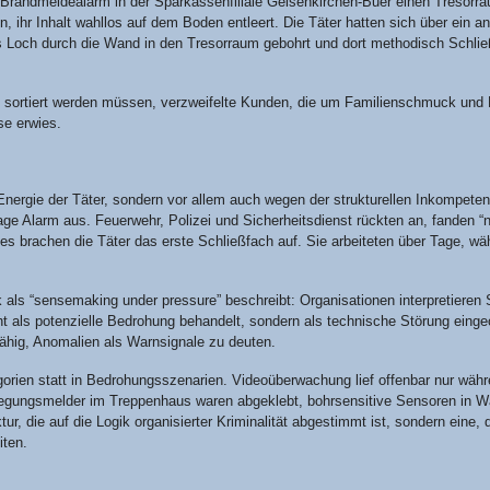
nd­mel­de­alarm in der Spar­kas­sen­fi­lia­le Gel­sen­kir­chen-Buer einen Tre­sor
chen, ihr Inhalt wahl­los auf dem Boden ent­leert. Die Täter hat­ten sich über ein a
ßes Loch durch die Wand in den Tre­sor­raum gebohrt und dort metho­disch Schli
sor­tiert wer­den müs­sen, ver­zwei­fel­te Kun­den, die um Fami­li­en­schmuck und L
­se erwies.
ner­gie der Täter, son­dern vor allem auch wegen der struk­tu­rel­len Inkom­pe­tenz d
 Alarm aus. Feu­er­wehr, Poli­zei und Sicher­heits­dienst rück­ten an, fan­den “nic
ges bra­chen die Täter das ers­te Schließ­fach auf. Sie arbei­te­ten über Tage, wäh­
als “sen­se­ma­king under pres­su­re” beschreibt: Orga­ni­sa­tio­nen inter­pre­tie­ren 
ht als poten­zi­el­le Bedro­hung behan­delt, son­dern als tech­ni­sche Stö­rung ein­ge­
nfä­hig, Anoma­lien als Warn­si­gna­le zu deuten.
go­rien statt in Bedro­hungs­sze­na­ri­en. Video­über­wa­chung lief offen­bar nur wäh­
e­gungs­mel­der im Trep­pen­haus waren abge­klebt, bohr­sen­si­ti­ve Sen­so­ren in 
tur, die auf die Logik orga­ni­sier­ter Kri­mi­na­li­tät abge­stimmt ist, son­dern eine, 
iten.