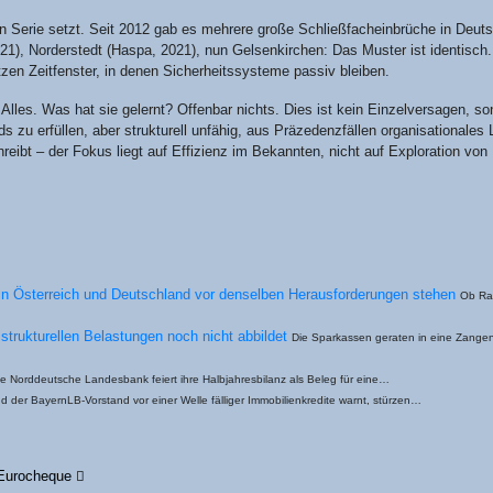
in Serie setzt. Seit 2012 gab es meh­re­re gro­ße Schließ­fach­ein­brü­che in Deuts
1), Nor­der­stedt (Has­pa, 2021), nun Gel­sen­kir­chen: Das Mus­ter ist iden­tisch.
n Zeit­fens­ter, in denen Sicher­heits­sys­te­me pas­siv bleiben.
 Alles. Was hat sie gelernt? Offen­bar nichts. Dies ist kein Ein­zel­ver­sa­gen, son
 zu erfül­len, aber struk­tu­rell unfä­hig, aus Prä­ze­denz­fäl­len orga­ni­sa­tio­na­le
reibt – der Fokus liegt auf Effi­zi­enz im Bekann­ten, nicht auf Explo­ra­ti­on von
n Öster­reich und Deutsch­land vor den­sel­ben Her­aus­for­de­run­gen ste­hen
Ob Raif
ie struk­tu­rel­len Belas­tun­gen noch nicht abbil­det
Die Spar­kas­sen gera­ten in eine Zan­ge
e Nord­deut­sche Lan­des­bank fei­ert ihre Halb­jah­res­bi­lanz als Beleg für eine…
 der Bay­ern­LB-Vor­­­stand vor einer Wel­le fäl­li­ger Immo­bi­li­en­kre­di­te warnt, stürzen…
es Eurocheque