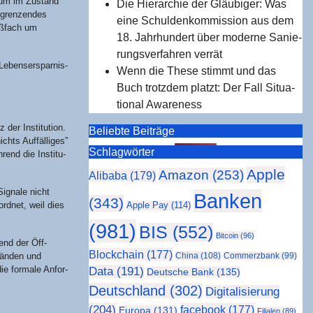
­raum im Zustand
Die Hier­ar­chie der Gläu­bi­ger: Was
ngren­zen­des
eine Schul­den­kom­mis­si­on aus dem
eß­fach um
18. Jahr­hun­dert über moder­ne Sanie­
rungs­ver­fah­ren verrät
ebens­er­spar­nis­
Wenn die The­se stimmt und das
Buch trotz­dem platzt: Der Fall Situa­
tio­nal Awareness
er Insti­tu­ti­on.
Beliebte Beiträge
hts Auf­fäl­li­ges”
Schlag­wör­ter
rend die Insti­tu­
Apple
Amazon
(253)
Alibaba
(179)
Signa­le nicht
Banken
(343)
ord­net, weil dies
Apple Pay
(114)
(981)
BIS
(552)
Bitcoin
(96)
rend der Öff­
Blockchain
(177)
Wän­den und
China
(108)
Commerzbank
(99)
die for­ma­le Anfor­
Data
(191)
Deutsche Bank
(135)
Deutschland
(302)
Digitalisierung
(204)
facebook
(177)
Europa
(131)
Filialen
(89)