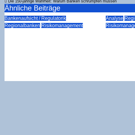
Die 150-jäh­ri­ge Wahr­heit: War­um Ban­ken schrump­fen müssen
Ähnliche Beiträge
Bankenaufsicht / Regulatorik
Analyse
Regi
Regionalbanken
Risikomanagement
Risikomanag
Die dop­pel­te Ent­mach­tung:
Die Zan­g
Wie die BaFin bei einer
um die Ko
Genos­sen­schafts­bank
nur ein P
durchgreift
wes­tens,
kas­sen in
Aug. 6, 2026
rkeuper
Juli 31, 20