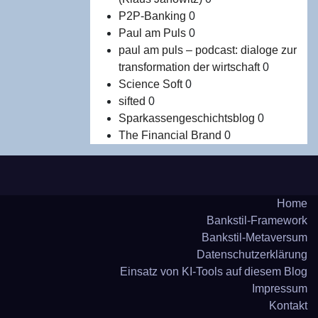
P2P-Banking
0
Paul am Puls
0
paul am puls – podcast: dialoge zur
transformation der wirtschaft
0
Science Soft
0
sifted
0
Sparkassengeschichtsblog
0
The Financial Brand
0
Home
Bank­stil-Frame­work
Bank­stil-Meta­ver­sum
Daten­schutz­er­klä­rung
Ein­satz von KI-Tools auf die­sem Blog
Impres­sum
Kon­takt