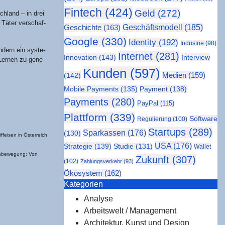
Fintech
(424)
Geld
(272)
ch­land – in drei
 Täter ver­schaf­
Geschäftsmodell
(185)
Geschichte
(163)
Google
(330)
Identity
(192)
Industrie
(98)
­dern ein sys­te­
Internet
(281)
Innovation
(143)
Interview
s Ler­nen zu gene­
Kunden
(597)
Medien
(159)
(142)
Mobile Payments
(135)
Payment
(138)
Payments
(280)
PayPal
(115)
Plattform
(339)
Software
Regulierung
(100)
Startups
(289)
Sparkassen
(176)
(130)
f­ei­sen in Öster­reich
USA
(176)
Strategie
(139)
Studie
(131)
Wallet
n­be­we­gung: Von
Zukunft
(307)
(102)
Zahlungsverkehr
(93)
Ökosystem
(162)
Kate­go­rien
Analyse
Arbeitswelt / Management
Architektur, Kunst und Design