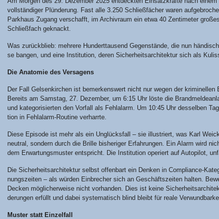
Am Mor­gen des 29. Dezem­ber 2025 ent­deck­ten Ein­satz­kräf­te nach einem Bra
voll­stän­di­ger Plün­de­rung. Fast alle 3.250 Schließ­fä­cher waren auf­ge­bro­
Park­haus Zugang ver­schafft, im Archiv­raum ein etwa 40 Zen­ti­me­ter gro­
Schließ­fach geknackt.
Was zurück­blieb: meh­re­re Hun­dert­tau­send Gegen­stän­de, die nun hän­disch 
se ban­gen, und eine Insti­tu­ti­on, deren Sicher­heits­ar­chi­tek­tur sich als Kulis
Die Ana­to­mie des Versagens
Der Fall Gel­sen­kir­chen ist bemer­kens­wert nicht nur wegen der kri­mi­nel­len E
Bereits am Sams­tag, 27. Dezem­ber, um 6:15 Uhr lös­te die Brand­mel­de­an­la­ge
und kate­go­ri­sier­ten den Vor­fall als Fehl­alarm. Um 10:45 Uhr des­sel­ben Ta
ti­on in Fehl­alarm-Rou­ti­ne verharrte.
Die­se Epi­so­de ist mehr als ein Unglücks­fall – sie illus­triert, was Karl Weick 
neu­tral, son­dern durch die Bril­le bis­he­ri­ger Erfah­run­gen. Ein Alarm wird nic
dem Erwar­tungs­mus­ter ent­spricht. Die Insti­tu­ti­on ope­riert auf Auto­pi­lot, u
Die Sicher­heits­ar­chi­tek­tur selbst offen­bart ein Den­ken in Com­pli­ance-Kate­
nungs­zei­ten – als wür­den Ein­bre­cher sich an Geschäfts­zei­ten hal­ten. Bew
Decken mög­li­cher­wei­se nicht vor­han­den. Dies ist kei­ne Sicher­heits­ar­chi­tek­
de­run­gen erfüllt und dabei sys­te­ma­tisch blind bleibt für rea­le Verwundbarke
Mus­ter statt Einzelfall