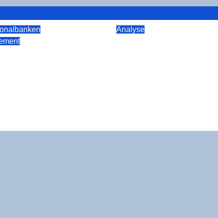
onalbanken
Analyse
Vom Daten­ka­ta­log 
ement
en­be­we­gung: War­
ri­als Bank: Wie aus
m­mu­nal­kri­se nicht
ti­ons­gü­tern Ver­mö­
ro­blem des Süd­
werden
 son­dern der Spar­
Juli 30, 2026
rkeuper
s­ge­samt ist
26
rkeuper