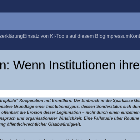
­er­klä­rung
Ein­satz von KI-Tools auf die­sem Blog
Impres­sum
Kon­
n: Wenn Insti­tu­tio­nen ihre
stro­pha­le” Koope­ra­ti­on mit Ermitt­lern: Der Ein­bruch in die Spar­kas­se Gel
­ti­ve Grund­la­ge einer Insti­tu­ti­ons­ty­pus, des­sen Son­der­sta­tus sich du
offen­bart die Ero­si­on die­ser Legi­ti­ma­ti­on – nicht durch einen ein­zel­ne
spruch und orga­ni­sa­tio­na­ler Wirk­lich­keit. Eine Fall­stu­die über Rou­ti­ne
ng öffent­lich-recht­li­cher Glaubwürdigkeit.