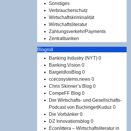
Sonstiges
Verbraucherschutz
Wirtschaftskriminalität
Wirtschaftsliteratur
Zahlungsverkehr/Payments
Zentralbanken
Blogroll
Banking Industry (NYT)
0
Banking.Vision
0
BargeldlosBlog
0
ccecosystems.news
0
Chris Skinner’s Blog
0
CompeFF Blog
0
Der Wirtschafts- und Gesellschafts-
Podcast von Buchinger|Kuduz
0
Die Vorbänker
0
DZ Innovationsblog
0
Econlittera – Wirtschaftsliteratur in