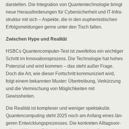
dar­stel­len. Die Inte­gra­ti­on von Quan­ten­tech­no­lo­gie bringt
neue Her­aus­for­de­run­gen für Cyber­si­cher­heit und IT-Infra­
struk­tur mit sich – Aspek­te, die in den euphe­mis­ti­schen
Erfolgs­mel­dun­gen ger­ne unter den Tisch fallen.
Zwi­schen Hype und Realität
HSBCs Quan­ten­com­pu­ter-Test ist zwei­fel­los ein wich­ti­ger
Schritt im Inno­va­ti­ons­pro­zess. Die Tech­no­lo­gie hat hohes
Poten­zi­al und wird kom­men – das steht außer Fra­ge.
Doch die Art, wie die­ser Fort­schritt kom­mu­ni­ziert wird,
folgt einem bekann­ten Mus­ter: Über­trei­bung, Ver­kür­zung
und die Ver­mi­schung von Mög­lich­kei­ten mit
Gewissheiten.
Die Rea­li­tät ist kom­ple­xer und weni­ger spek­ta­ku­lär.
Quan­ten­com­pu­ting steht 2025 noch am Anfang eines län­
ge­ren Ent­wick­lungs­pro­zes­ses. Die kon­kre­ten All­tags­vor­