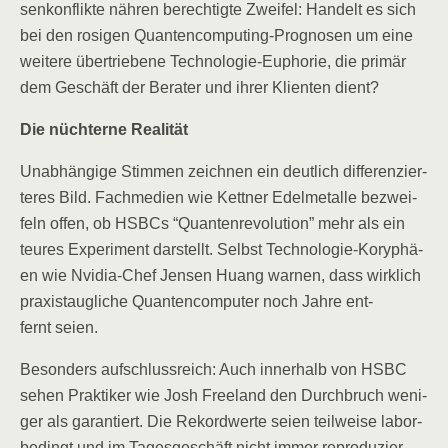
sen­kon­flik­te näh­ren berech­tig­te Zwei­fel: Han­delt es sich
bei den rosi­gen Quan­ten­com­pu­ting-Pro­gno­sen um eine
wei­te­re über­trie­be­ne Tech­no­lo­gie-Eupho­rie, die pri­mär
dem Geschäft der Bera­ter und ihrer Kli­en­ten dient?
Die nüch­ter­ne Realität
Unab­hän­gi­ge Stim­men zeich­nen ein deut­lich dif­fe­ren­zier­
te­res Bild. Fach­me­di­en wie Kett­ner Edel­me­tal­le bezwei­
feln offen, ob HSBCs “Quan­ten­re­vo­lu­ti­on” mehr als ein
teu­res Expe­ri­ment dar­stellt. Selbst Tech­no­lo­gie-Kory­phä­
en wie Nvi­dia-Chef Jen­sen Huang war­nen, dass wirk­lich
pra­xis­taug­li­che Quan­ten­com­pu­ter noch Jah­re ent­
fernt seien.
Beson­ders auf­schluss­reich: Auch inner­halb von HSBC
sehen Prak­ti­ker wie Josh Free­land den Durch­bruch weni­
ger als garan­tiert. Die Rekord­wer­te sei­en teil­wei­se labor­
be­dingt und im Tages­ge­schäft nicht immer repro­du­zier­