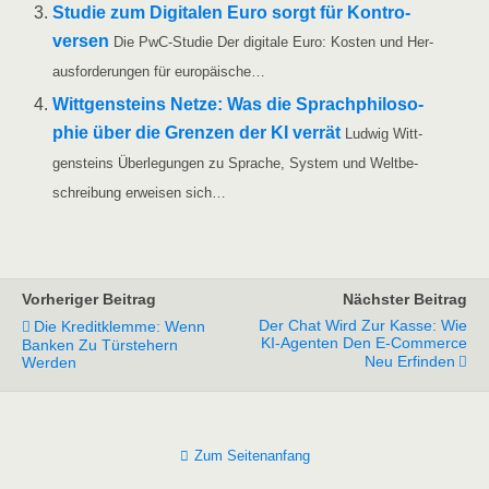
Stu­die zum Digi­ta­len Euro sorgt für Kon­tro­
ver­sen
Die PwC-Stu­­die Der digi­ta­le Euro: Kos­ten und Her­
aus­for­de­run­gen für europäische…
Witt­gen­steins Net­ze: Was die Sprach­phi­lo­so­
phie über die Gren­zen der KI ver­rät
Lud­wig Witt­
gen­steins Über­le­gun­gen zu Spra­che, Sys­tem und Welt­be­
schrei­bung erwei­sen sich…
Vorheriger Beitrag
Nächster Beitrag
Der Chat Wird Zur Kasse: Wie
Die Kreditklemme: Wenn
KI-Agenten Den E-Commerce
Banken Zu Türstehern
Neu Erfinden
Werden
Zum Seitenanfang