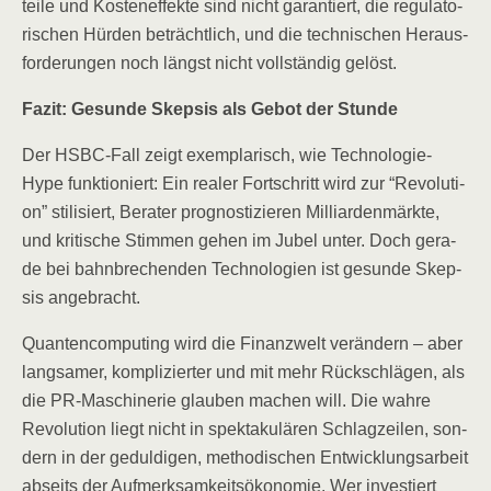
tei­le und Kos­ten­ef­fek­te sind nicht garan­tiert, die regu­la­to­
ri­schen Hür­den beträcht­lich, und die tech­ni­schen Her­aus­
for­de­run­gen noch längst nicht voll­stän­dig gelöst.
Fazit: Gesun­de Skep­sis als Gebot der Stunde
Der HSBC-Fall zeigt exem­pla­risch, wie Tech­no­lo­gie-
Hype funk­tio­niert: Ein rea­ler Fort­schritt wird zur “Revo­lu­ti­
on” sti­li­siert, Bera­ter pro­gnos­ti­zie­ren Mil­li­ar­den­märk­te,
und kri­ti­sche Stim­men gehen im Jubel unter. Doch gera­
de bei bahn­bre­chen­den Tech­no­lo­gien ist gesun­de Skep­
sis angebracht.
Quan­ten­com­pu­ting wird die Finanz­welt ver­än­dern – aber
lang­sa­mer, kom­pli­zier­ter und mit mehr Rück­schlä­gen, als
die PR-Maschi­ne­rie glau­ben machen will. Die wah­re
Revo­lu­ti­on liegt nicht in spek­ta­ku­lä­ren Schlag­zei­len, son­
dern in der gedul­di­gen, metho­di­schen Ent­wick­lungs­ar­beit
abseits der Auf­merk­sam­keits­öko­no­mie. Wer inves­tiert