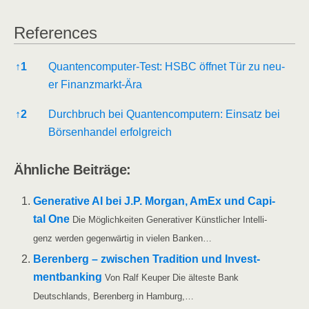
Refe­ren­ces
Refe­ren­ces
↑
1
Quan­ten­com­pu­ter-Test: HSBC öff­net Tür zu neu­
er Finanzmarkt-Ära
↑
2
Durch­bruch bei Quan­ten­com­pu­tern: Ein­satz bei
Bör­sen­han­del erfolgreich
Ähn­li­che Beiträge:
Gene­ra­ti­ve AI bei J.P. Mor­gan, AmEx und Capi­
tal One
Die Mög­lich­kei­ten Gene­ra­ti­ver Künst­li­cher Intel­li­
genz wer­den gegen­wär­tig in vie­len Banken…
Beren­berg – zwi­schen Tra­di­ti­on und Invest­
ment­ban­king
Von Ralf Keu­per Die ältes­te Bank
Deutsch­lands, Beren­berg in Hamburg,…