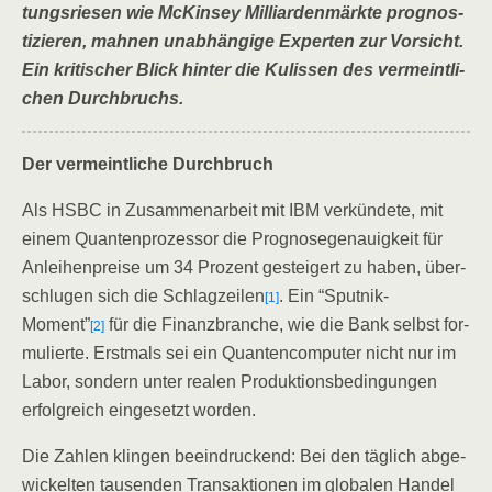
tungs­rie­sen wie McK­in­sey Mil­li­ar­den­märk­te pro­gnos­
ti­zie­ren, mah­nen unab­hän­gi­ge Exper­ten zur Vor­sicht.
Ein kri­ti­scher Blick hin­ter die Kulis­sen des ver­meint­li­
chen Durchbruchs.
Der ver­meint­li­che Durchbruch
Als HSBC in Zusam­men­ar­beit mit IBM ver­kün­de­te, mit
einem Quan­ten­pro­zes­sor die Pro­gno­se­ge­nau­ig­keit für
Anlei­hen­prei­se um 34 Pro­zent gestei­gert zu haben, über­
schlu­gen sich die Schlag­zei­len
. Ein “Sput­nik-
[1]
Moment”
für die Finanz­bran­che, wie die Bank selbst for­
[2]
mu­lier­te. Erst­mals sei ein Quan­ten­com­pu­ter nicht nur im
Labor, son­dern unter rea­len Pro­duk­ti­ons­be­din­gun­gen
erfolg­reich ein­ge­setzt worden.
Die Zah­len klin­gen beein­dru­ckend: Bei den täg­lich abge­
wi­ckel­ten tau­sen­den Trans­ak­tio­nen im glo­ba­len Han­del