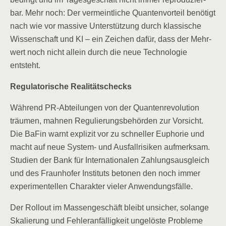
bar. Mehr noch: Der ver­meint­li­che Quan­ten­vor­teil benö­tigt
nach wie vor mas­si­ve Unter­stüt­zung durch klas­si­sche
Wis­sen­schaft und KI – ein Zei­chen dafür, dass der Mehr­
wert noch nicht allein durch die neue Tech­no­lo­gie
entsteht.
Regu­la­to­ri­sche Realitätschecks
Wäh­rend PR-Abtei­lun­gen von der Quan­ten­re­vo­lu­ti­on
träu­men, mah­nen Regu­lie­rungs­be­hör­den zur Vor­sicht.
Die BaFin warnt expli­zit vor zu schnel­ler Eupho­rie und
macht auf neue Sys­tem- und Aus­fall­ri­si­ken auf­merk­sam.
Stu­di­en der Bank für Inter­na­tio­na­len Zah­lungs­aus­gleich
und des Fraun­ho­fer Insti­tuts beto­nen den noch immer
expe­ri­men­tel­len Cha­rak­ter vie­ler Anwendungsfälle.
Der Roll­out im Mas­sen­ge­schäft bleibt unsi­cher, solan­ge
Ska­lie­rung und Feh­ler­an­fäl­lig­keit unge­lös­te Pro­ble­me