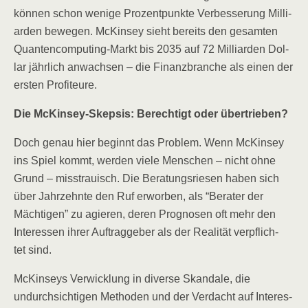
kön­nen schon weni­ge Pro­zent­punk­te Ver­bes­se­rung Mil­li­
ar­den bewe­gen. McK­in­sey sieht bereits den gesam­ten
Quan­ten­com­pu­ting-Markt bis 2035 auf 72 Mil­li­ar­den Dol­
lar jähr­lich anwach­sen – die Finanz­bran­che als einen der
ers­ten Profiteure.
Die McK­in­sey-Skep­sis: Berech­tigt oder übertrieben?
Doch genau hier beginnt das Pro­blem. Wenn McK­in­sey
ins Spiel kommt, wer­den vie­le Men­schen – nicht ohne
Grund – miss­trau­isch. Die Bera­tungs­rie­sen haben sich
über Jahr­zehn­te den Ruf erwor­ben, als “Bera­ter der
Mäch­ti­gen” zu agie­ren, deren Pro­gno­sen oft mehr den
Inter­es­sen ihrer Auf­trag­ge­ber als der Rea­li­tät ver­pflich­
tet sind.
McK­in­seys Ver­wick­lung in diver­se Skan­da­le, die
undurch­sich­ti­gen Metho­den und der Ver­dacht auf Inter­es­