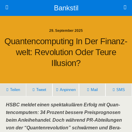
Bankstil
29. September 2025
Quan­ten­com­pu­ting In Der Finanz­
Welt: Revo­lu­ti­on Oder Teu­re
Illusion?
Tei­len
Tweet
Anpin­nen
Mail
SMS
HSBC mel­det einen spek­ta­ku­lä­ren Erfolg mit Quan­
ten­com­pu­tern: 34 Pro­zent bes­se­re Preis­pro­gno­sen
beim Anlei­he­han­del. Doch wäh­rend PR-Abtei­lun­gen
von der “Quan­ten­re­vo­lu­ti­on” schwär­men und Bera­