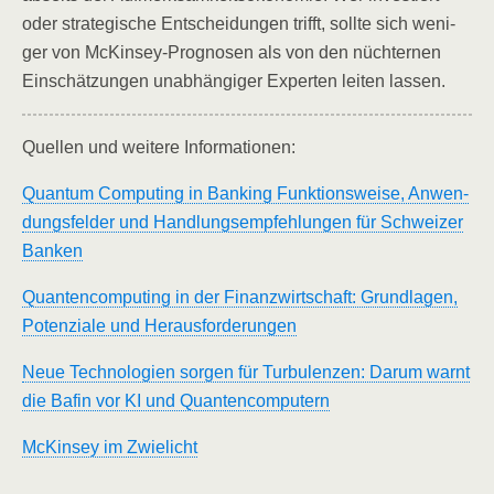
oder stra­te­gi­sche Ent­schei­dun­gen trifft, soll­te sich weni­
ger von McK­in­sey-Pro­gno­sen als von den nüch­ter­nen
Ein­schät­zun­gen unab­hän­gi­ger Exper­ten lei­ten lassen.
Quel­len und wei­te­re Informationen:
Quan­tum Com­pu­ting in Ban­king Funk­ti­ons­wei­se, Anwen­
dungs­fel­der und Hand­lungs­emp­feh­lun­gen für Schwei­zer
Banken
Quan­ten­com­pu­ting in der Finanz­wirt­schaft: Grund­la­gen,
Poten­zia­le und Herausforderungen
Neue Tech­no­lo­gien sor­gen für Tur­bu­len­zen: Dar­um warnt
die Bafin vor KI und Quantencomputern
McK­in­sey im Zwielicht