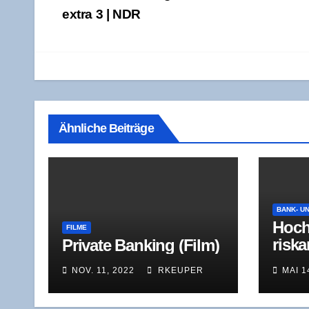
extra 3 | NDR
Ähnliche Beiträge
BANK- U
Hoch
FILME
ris­k
Pri­va­te Ban­king (Film)
Immo
NOV. 11, 2022
RKEUPER
MAI 1