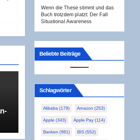
Wenn die The­se stimmt und das
Buch trotz­dem platzt: Der Fall
Situa­tio­nal Awareness
Beliebte Beiträge
Schlag­wör­ter
Alibaba
(179)
Amazon
(253)
an­
 mit
Apple
(343)
Apple Pay
(114)
R
 die
Banken
(981)
BIS
(552)