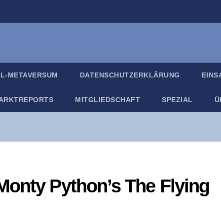
IL-META­VER­SUM
DATEN­SCHUTZ­ER­KLÄ­RUNG
EIN­
ARKT­RE­PORTS
MIT­GLIED­SCHAFT
SPE­ZI­AL
Ü
Mon­ty Python’s The Fly­ing