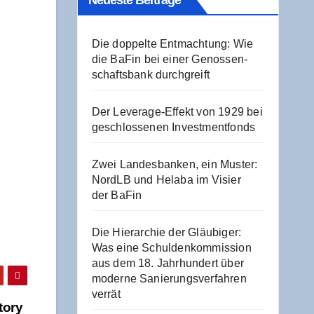
Neu­es­te Beiträge
Die dop­pel­te Ent­mach­tung: Wie
die BaFin bei einer Genos­sen­
schafts­bank durchgreift
Der Levera­ge-Effekt von 1929 bei
geschlos­se­nen Investmentfonds
Zwei Lan­des­ban­ken, ein Mus­ter:
NordLB und Hela­ba im Visier
der BaFin
Die Hier­ar­chie der Gläu­bi­ger:
Was eine Schul­den­kom­mis­si­on
aus dem 18. Jahr­hun­dert über
moder­ne Sanie­rungs­ver­fah­ren
verrät
o­ry