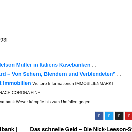
93I
­son Mül­ler in Ita­li­ens Käse­ban­ken
…
­card – Von Sehern, Blen­dern und Ver­blen­de­ten”
…
 Immo­bi­li­en
Wei­te­re Infor­ma­tio­nen IMMOBILIENMARKT
 NACH CORONA EINE…
ri­vat­bank Wey­er kämpf­te bis zum Umfal­len gegen…
­bank |
Das schnel­le Geld – Die Nick-Lee­son-St