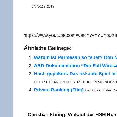
MÄRZ 8, 2018
https://www.youtube.com/watch?v=YUhb0XII
Ähn­li­che Beiträge:
War­um ist Par­me­san so teu­er? Don Nel
ARD-Doku­­men­­ta­­ti­on “Der Fall Wire
Hoch gepo­kert. Das ris­kan­te Spiel mit
DEUTSCHLAND 2020 | 2021 BÜROIMMOBILIEN
Pri­va­te Ban­king (Film)
Der Direk­tor der P
Beitragsnavigation
Chris­ti­an Ehring: Ver­kauf der HSH Nord