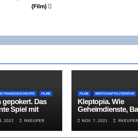
(Film)
ND FINANZGESCHICHTE
FILME
FILME
WIRTSCHAFTSLITERATUR
 gepo­kert. Das
Klep­top­ia. Wie
an­te Spiel mit
Geheim­diens­te, B
bilien
ken und Kon­zer­ne
4, 2022
RKEUPER
NOV. 7, 2021
RKEUPE
schmut­zi­gem Geld
Welt erobern