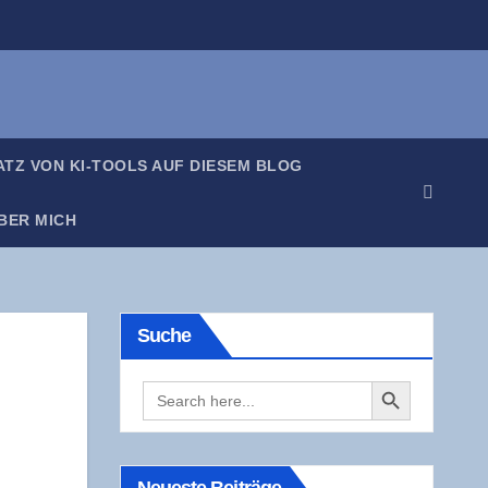
SATZ VON KI-TOOLS AUF DIE­SEM BLOG
BER MICH
Suche
Search Button
Search
for: