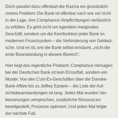
Doch par­al­lel dazu offen­bart die Raz­zia ein grund­sätz­li­
che­res Pro­blem: Die Bank ist offen­bar nach wie vor nicht
in der Lage, ihre Com­pli­ance-Ver­pflich­tun­gen ver­läss­lich
zu erfül­len. Es geht nicht um irgend­ein mar­gi­na­les
Geschäft, son­dern um die Kern­funk­ti­on jeder Bank im
moder­nen Finanz­sys­tem – die Ver­hin­de­rung von Geld­wä­
sche. Und es ist, wie die Bank selbst ein­räumt, „nicht die
ers­te Bean­stan­dung in die­sem Bereich”.
Hier liegt das eigent­li­che Pro­blem: Com­pli­ance-Ver­sa­gen
bei der Deut­schen Bank ist kein Ein­zel­fall, son­dern ein
Mus­ter. Von den Cum-Ex-Geschäf­ten über die Dans­ke-
Bank-Affä­re bis zu Jef­frey Epstein – die Lis­te der Auf­
sichts­be­an­stan­dun­gen ist lang. Jedes Mal wur­den Ver­
bes­se­run­gen ver­spro­chen, zusätz­li­che Res­sour­cen
bereit­ge­stellt, Pro­zes­se opti­miert. Und jedes Mal folg­te
der nächs­te Fall.