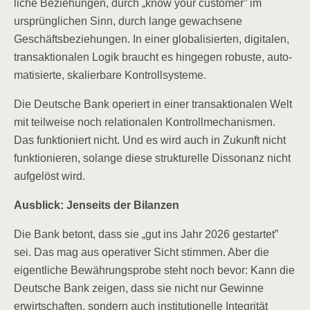
li­che Bezie­hun­gen, durch „know your cus­to­mer” im
ursprüng­li­chen Sinn, durch lan­ge gewach­se­ne
Geschäfts­be­zie­hun­gen. In einer glo­ba­li­sier­ten, digi­ta­len,
trans­ak­tio­na­len Logik braucht es hin­ge­gen robus­te, auto­
ma­ti­sier­te, ska­lier­ba­re Kontrollsysteme.
Die Deut­sche Bank ope­riert in einer trans­ak­tio­na­len Welt
mit teil­wei­se noch rela­tio­na­len Kon­troll­me­cha­nis­men.
Das funk­tio­niert nicht. Und es wird auch in Zukunft nicht
funk­tio­nie­ren, solan­ge die­se struk­tu­rel­le Dis­so­nanz nicht
auf­ge­löst wird.
Aus­blick: Jen­seits der Bilanzen
Die Bank betont, dass sie „gut ins Jahr 2026 gestar­tet”
sei. Das mag aus ope­ra­ti­ver Sicht stim­men. Aber die
eigent­li­che Bewäh­rungs­pro­be steht noch bevor: Kann die
Deut­sche Bank zei­gen, dass sie nicht nur Gewin­ne
erwirt­schaf­ten, son­dern auch insti­tu­tio­nel­le Inte­gri­tät