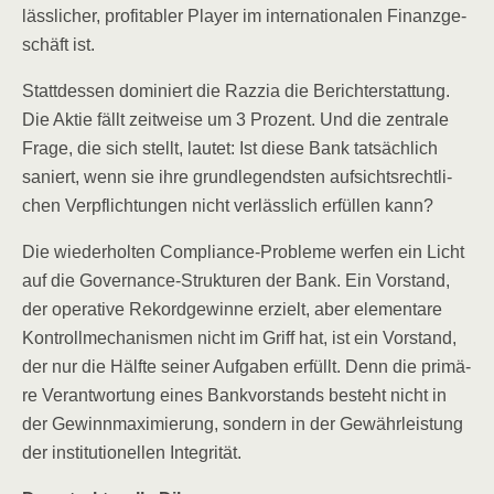
läss­li­cher, pro­fi­ta­bler Play­er im inter­na­tio­na­len Finanz­ge­
schäft ist.
Statt­des­sen domi­niert die Raz­zia die Bericht­erstat­tung.
Die Aktie fällt zeit­wei­se um 3 Pro­zent. Und die zen­tra­le
Fra­ge, die sich stellt, lau­tet: Ist die­se Bank tat­säch­lich
saniert, wenn sie ihre grund­le­gends­ten auf­sichts­recht­li­
chen Ver­pflich­tun­gen nicht ver­läss­lich erfül­len kann?
Die wie­der­hol­ten Com­pli­ance-Pro­ble­me wer­fen ein Licht
auf die Gover­nan­ce-Struk­tu­ren der Bank. Ein Vor­stand,
der ope­ra­ti­ve Rekord­ge­win­ne erzielt, aber ele­men­ta­re
Kon­troll­me­cha­nis­men nicht im Griff hat, ist ein Vor­stand,
der nur die Hälf­te sei­ner Auf­ga­ben erfüllt. Denn die pri­mä­
re Ver­ant­wor­tung eines Bank­vor­stands besteht nicht in
der Gewinn­ma­xi­mie­rung, son­dern in der Gewähr­leis­tung
der insti­tu­tio­nel­len Integrität.