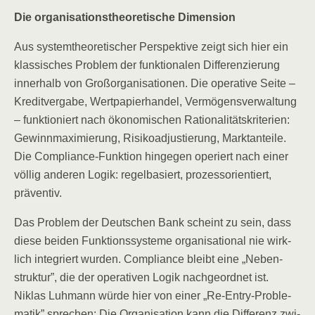
Die orga­ni­sa­ti­ons­theo­re­ti­sche Dimension
Aus sys­tem­theo­re­ti­scher Per­spek­ti­ve zeigt sich hier ein
klas­si­sches Pro­blem der funk­tio­na­len Dif­fe­ren­zie­rung
inner­halb von Groß­or­ga­ni­sa­tio­nen. Die ope­ra­ti­ve Sei­te –
Kre­dit­ver­ga­be, Wert­pa­pier­han­del, Ver­mö­gens­ver­wal­tung
– funk­tio­niert nach öko­no­mi­schen Ratio­na­li­täts­kri­te­ri­en:
Gewinn­ma­xi­mie­rung, Risi­ko­ad­jus­tie­rung, Markt­an­tei­le.
Die Com­pli­ance-Funk­ti­on hin­ge­gen ope­riert nach einer
völ­lig ande­ren Logik: regel­ba­siert, pro­zess­ori­en­tiert,
präventiv.
Das Pro­blem der Deut­schen Bank scheint zu sein, dass
die­se bei­den Funk­ti­ons­sys­te­me orga­ni­sa­tio­nal nie wirk­
lich inte­griert wur­den. Com­pli­ance bleibt eine „Neben­
struk­tur”, die der ope­ra­ti­ven Logik nach­ge­ord­net ist.
Niklas Luh­mann wür­de hier von einer „Re-Ent­ry-Pro­ble­
ma­tik” spre­chen: Die Orga­ni­sa­ti­on kann die Dif­fe­renz zwi­