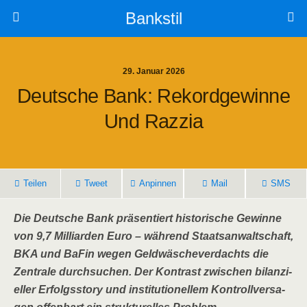
Bankstil
29. Januar 2026
Deut­sche Bank: Rekord­ge­win­ne
Und Razzia
Tei­len
Tweet
Anpin­nen
Mail
SMS
Die Deut­sche Bank prä­sen­tiert his­to­ri­sche Gewin­ne
von 9,7 Mil­li­ar­den Euro – wäh­rend Staats­an­walt­schaft,
BKA und BaFin wegen Geld­wä­sche­ver­dachts die
Zen­tra­le durch­su­chen. Der Kon­trast zwi­schen bilan­zi­
el­ler Erfolgs­sto­ry und insti­tu­tio­nel­lem Kon­troll­ver­sa­