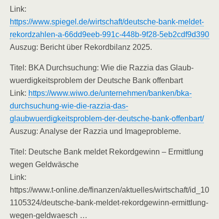
Link:
https://www.spiegel.de/wirtschaft/deutsche-bank-meldet-
rekordzahlen-a-66dd9eeb-991c-448b-9f28-5eb2cdf9d390
Aus­zug: Bericht über Rekord­bi­lanz 2025.
Titel: BKA Durch­su­chung: Wie die Raz­zia das Glaub­
wuer­dig­keits­pro­blem der Deut­sche Bank offenbart
Link:
https://www.wiwo.de/unternehmen/banken/bka-
durchsuchung-wie-die-razzia-das-
glaubwuerdigkeitsproblem-der-deutsche-bank-offenbart/
​Aus­zug: Ana­ly­se der Raz­zia und Imageprobleme.
Titel: Deut­sche Bank mel­det Rekord­ge­winn – Ermitt­lung
wegen Geldwäsche
Link:
https://www.t‑online.de/finanzen/aktuelles/wirtschaft/id_10
1105324/deutsche-bank-meldet-rekordgewinn-ermittlung-
wegen-geldwaesch …