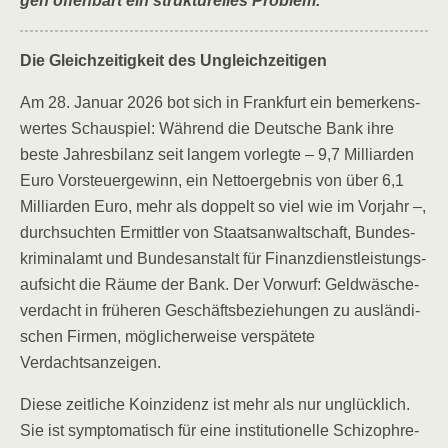
gen offen­bart ein struk­tu­rel­les Problem.
Die Gleich­zei­tig­keit des Ungleichzeitigen
Am 28. Janu­ar 2026 bot sich in Frank­furt ein bemer­kens­
wer­tes Schau­spiel: Wäh­rend die Deut­sche Bank ihre
bes­te Jah­res­bi­lanz seit lan­gem vor­leg­te – 9,7 Mil­li­ar­den
Euro Vor­steu­er­ge­winn, ein Net­to­er­geb­nis von über 6,1
Mil­li­ar­den Euro, mehr als dop­pelt so viel wie im Vor­jahr –,
durch­such­ten Ermitt­ler von Staats­an­walt­schaft, Bun­des­
kri­mi­nal­amt und Bun­des­an­stalt für Finanz­dienst­leis­tungs­
auf­sicht die Räu­me der Bank. Der Vor­wurf: Geld­wä­sche­
ver­dacht in frü­he­ren Geschäfts­be­zie­hun­gen zu aus­län­di­
schen Fir­men, mög­li­cher­wei­se ver­spä­te­te
Verdachtsanzeigen.
Die­se zeit­li­che Koin­zi­denz ist mehr als nur unglück­lich.
Sie ist sym­pto­ma­tisch für eine insti­tu­tio­nel­le Schi­zo­phre­