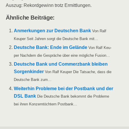
Aus­zug: Rekord­ge­winn trotz Ermittlungen.
Ähn­li­che Beiträge:
Anmer­kun­gen zur Deut­schen Bank
Von Ralf
Keu­per Seit Jah­ren sorgt die Deut­sche Bank mit…
Deut­sche Bank: Ende im Gelän­de
Von Ralf Keu­
per Nach­dem die Gesprä­che über eine mög­li­che Fusion…
Deut­sche Bank und Com­merz­bank blei­ben
Sor­gen­kin­der
Von Ralf Keu­per Die Tat­sa­che, dass die
Deut­sche Bank zum…
Wei­ter­hin Pro­ble­me bei der Post­bank und der
DSL Bank
Die Deut­sche Bank bekommt die Pro­ble­me
bei ihren Kon­zern­töch­tern Postbank…