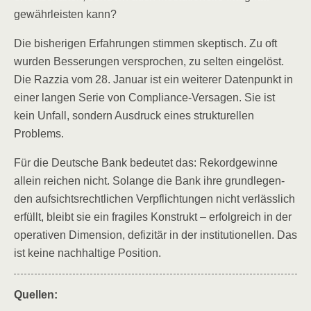
gewähr­leis­ten kann?
Die bis­he­ri­gen Erfah­run­gen stim­men skep­tisch. Zu oft
wur­den Bes­se­run­gen ver­spro­chen, zu sel­ten ein­ge­löst.
Die Raz­zia vom 28. Janu­ar ist ein wei­te­rer Daten­punkt in
einer lan­gen Serie von Com­pli­ance-Ver­sa­gen. Sie ist
kein Unfall, son­dern Aus­druck eines struk­tu­rel­len
Problems.
Für die Deut­sche Bank bedeu­tet das: Rekord­ge­win­ne
allein rei­chen nicht. Solan­ge die Bank ihre grund­le­gen­
den auf­sichts­recht­li­chen Ver­pflich­tun­gen nicht ver­läss­lich
erfüllt, bleibt sie ein fra­gi­les Kon­strukt – erfolg­reich in der
ope­ra­ti­ven Dimen­si­on, defi­zi­tär in der insti­tu­tio­nel­len. Das
ist kei­ne nach­hal­ti­ge Position.
Quel­len: