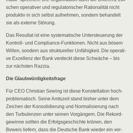
schen ope­ra­ti­ver und regu­la­to­ri­scher Ratio­na­li­tät nicht
pro­duk­tiv in sich selbst auf­neh­men, son­dern behan­delt
sie als exter­ne Störung.
Das Resul­tat ist eine sys­te­ma­ti­sche Unter­steue­rung der
Kon­troll- und Com­pli­ance-Funk­tio­nen. Nicht aus bösem
Wil­len, son­dern aus struk­tu­rel­ler Unfä­hig­keit. Die ope­ra­ti­
ve Exzel­lenz der Bank ver­deckt die­se Schwä­che – bis
zur nächs­ten Razzia.
Die Glaub­wür­dig­keits­fra­ge
Für CEO Chris­ti­an Sewing ist die­se Kon­stel­la­ti­on hoch­
pro­ble­ma­tisch. Sei­ne Amts­zeit stand bis­her unter dem
Zei­chen der Kon­so­li­die­rung und Nor­ma­li­sie­rung nach
den Tur­bu­len­zen unter sei­nen Vor­gän­gern. Die Rekord­
ge­win­ne soll­ten die Erfolgs­ge­schich­te krö­nen, den
Beweis lie­fern, dass die Deut­sche Bank wie­der ein ver­