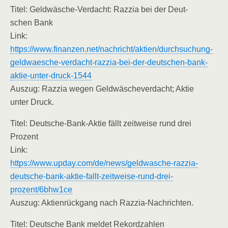
Titel: Geld­wä­sche-Ver­dacht: Raz­zia bei der Deut­
schen Bank
Link:
https://www.finanzen.net/nachricht/aktien/durchsuchung-
geldwaesche-verdacht-razzia-bei-der-deutschen-bank-
aktie-unter-druck-1544
Aus­zug: Raz­zia wegen Geld­wä­sche­ver­dacht; Aktie
unter Druck.
Titel: Deut­sche-Bank-Aktie fällt zeit­wei­se rund drei
Prozent
Link:
https://www.upday.com/de/news/geldwasche-razzia-
deutsche-bank-aktie-fallt-zeitweise-rund-drei-
prozent/6bhw1ce
Aus­zug: Akti­en­rück­gang nach Razzia-Nachrichten.
Titel: Deut­sche Bank mel­det Rekordzahlen