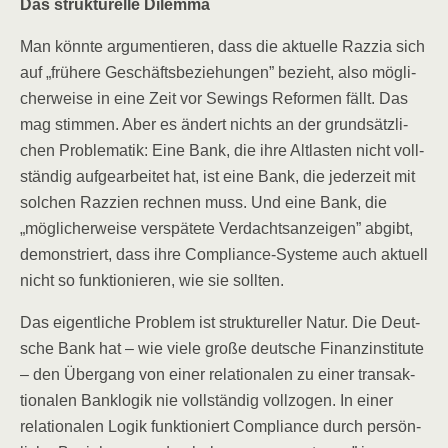
Das struk­tu­rel­le Dilemma
Man könn­te argu­men­tie­ren, dass die aktu­el­le Raz­zia sich
auf „frü­he­re Geschäfts­be­zie­hun­gen” bezieht, also mög­li­
cher­wei­se in eine Zeit vor Sewings Refor­men fällt. Das
mag stim­men. Aber es ändert nichts an der grund­sätz­li­
chen Pro­ble­ma­tik: Eine Bank, die ihre Alt­las­ten nicht voll­
stän­dig auf­ge­ar­bei­tet hat, ist eine Bank, die jeder­zeit mit
sol­chen Raz­zi­en rech­nen muss. Und eine Bank, die
„mög­li­cher­wei­se ver­spä­te­te Ver­dachts­an­zei­gen” abgibt,
demons­triert, dass ihre Com­pli­ance-Sys­te­me auch aktu­ell
nicht so funk­tio­nie­ren, wie sie sollten.
Das eigent­li­che Pro­blem ist struk­tu­rel­ler Natur. Die Deut­
sche Bank hat – wie vie­le gro­ße deut­sche Finanz­in­sti­tu­te
– den Über­gang von einer rela­tio­na­len zu einer trans­ak­
tio­na­len Bank­lo­gik nie voll­stän­dig voll­zo­gen. In einer
rela­tio­na­len Logik funk­tio­niert Com­pli­ance durch per­sön­