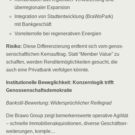
über­re­gio­na­ler Expansion
Inte­gra­ti­on von Stadt­ent­wick­lung (Bra­Wo­Park)
mit Bankgeschäft
Vor­rei­ter­rol­le bei rege­ne­ra­ti­ven Energien
Risi­ko:
Die­se Dif­fe­ren­zie­rung ent­fernt sich vom genos­
sen­schaft­li­chen Kern­auf­trag. Statt “Mem­ber Value” zu
schaf­fen, wer­den Ren­di­te­mög­lich­kei­ten gesucht, die
auch eine Pri­vat­bank ver­fol­gen könnte.
Insti­tu­tio­nel­le Beweg­lich­keit: Kon­zern­lo­gik trifft
Genossenschaftsdemokratie
Bank­stil-Bewer­tung: Wider­sprüch­li­cher Reifegrad
Die Bra­wo Group zeigt bemer­kens­wer­te ope­ra­ti­ve Agi­li­tät
– schnel­le Immo­bi­li­en­ak­qui­si­tio­nen, diver­se Geschäfts­er­
wei­te­run­gen, komple…