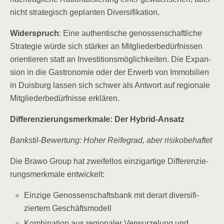
nicht stra­te­gisch geplan­ten Diversifikation.
Wider­spruch
: Eine authen­ti­sche genos­sen­schaft­li­che
Stra­te­gie wür­de sich stär­ker an Mit­glie­der­be­dürf­nis­sen
ori­en­tie­ren statt an Inves­ti­ti­ons­mög­lich­kei­ten. Die Expan­
si­on in die Gas­tro­no­mie oder der Erwerb von Immo­bi­li­en
in Duis­burg las­sen sich schwer als Ant­wort auf regio­na­le
Mit­glie­der­be­dürf­nis­se erklären.
Dif­fe­ren­zie­rungs­merk­ma­le: Der Hybrid-Ansatz
Bank­stil-Bewer­tung: Hoher Rei­fe­grad, aber risikobehaftet
Die Bra­wo Group hat zwei­fel­los ein­zig­ar­ti­ge Dif­fe­ren­zie­
rungs­merk­ma­le entwickelt:
Ein­zi­ge Genos­sen­schafts­bank mit der­art diver­si­fi­
zier­tem Geschäftsmodell
Kom­bi­na­ti­on aus regio­na­ler Ver­wur­ze­lung und