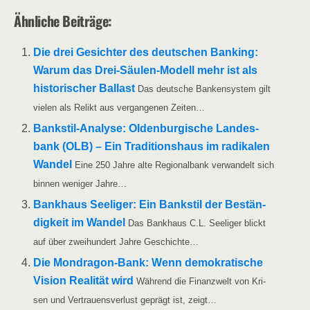
Ähn­li­che Beiträge:
Die drei Gesich­ter des deut­schen Ban­king:
War­um das Drei-Säu­­len-Modell mehr ist als
his­to­ri­scher Bal­last
Das deut­sche Ban­ken­sys­tem gilt
vie­len als Relikt aus ver­gan­ge­nen Zeiten…
Ban­k­­stil-Ana­­ly­­se: Olden­bur­gi­sche Lan­des­
bank (OLB) – Ein Tra­di­ti­ons­haus im radi­ka­len
Wan­del
Eine 250 Jah­re alte Regio­nal­bank ver­wan­delt sich
bin­nen weni­ger Jahre…
Bank­haus See­li­ger: Ein Bank­stil der Bestän­
dig­keit im Wan­del
Das Bank­haus C.L. See­li­ger blickt
auf über zwei­hun­dert Jah­re Geschichte…
Die Mon­d­ra­­gon-Bank: Wenn demo­kra­ti­sche
Visi­on Rea­li­tät wird
Wäh­rend die Finanz­welt von Kri­
sen und Ver­trau­ens­ver­lust geprägt ist, zeigt…