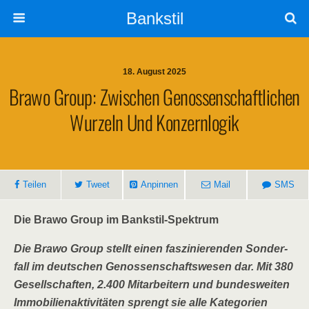
Bankstil
18. August 2025
Bra­wo Group: Zwi­schen Genos­sen­schaft­li­chen
Wur­zeln Und Konzernlogik
Tei­len
Tweet
Anpin­nen
Mail
SMS
Die Bra­wo Group im Bankstil-Spektrum
Die Bra­wo Group stellt einen fas­zi­nie­ren­den Son­der­
fall im deut­schen Genos­sen­schafts­we­sen dar. Mit 380
Gesell­schaf­ten, 2.400 Mit­ar­bei­tern und bun­des­wei­ten
Immo­bi­li­en­ak­ti­vi­tä­ten sprengt sie alle Kate­go­rien