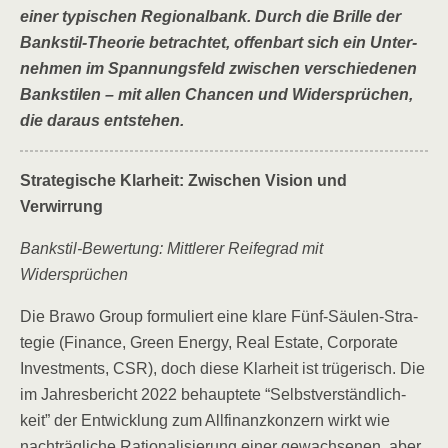
einer typi­schen Regio­nal­bank. Durch die Bril­le der
Bank­stil-Theo­rie betrach­tet, offen­bart sich ein Unter­
neh­men im Span­nungs­feld zwi­schen ver­schie­de­nen
Bank­sti­len – mit allen Chan­cen und Wider­sprü­chen,
die dar­aus entstehen.
Stra­te­gi­sche Klar­heit: Zwi­schen Visi­on und
Verwirrung
Bank­stil-Bewer­tung: Mitt­le­rer Rei­fe­grad mit
Widersprüchen
Die Bra­wo Group for­mu­liert eine kla­re Fünf-Säu­len-Stra­
te­gie (Finan­ce, Green Ener­gy, Real Estate, Cor­po­ra­te
Invest­ments, CSR), doch die­se Klar­heit ist trü­ge­risch. Die
im Jah­res­be­richt 2022 behaup­te­te “Selbst­ver­ständ­lich­
keit” der Ent­wick­lung zum All­fi­nanz­kon­zern wirkt wie
nach­träg­li­che Ratio­na­li­sie­rung einer gewach­se­nen, aber