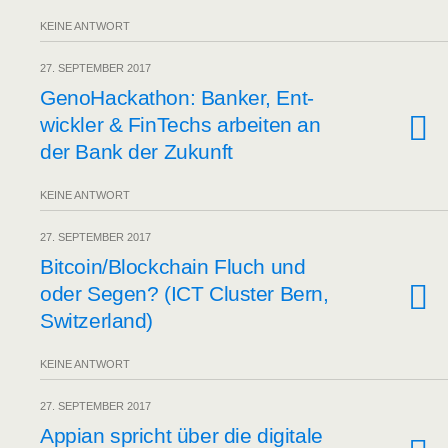
KEINE ANTWORT
27. SEPTEMBER 2017
Gen­o­Ha­cka­thon: Ban­ker, Ent­
wick­ler & FinTechs arbei­ten an
der Bank der Zukunft
KEINE ANTWORT
27. SEPTEMBER 2017
Bitcoin/​Blockchain Fluch und
oder Segen? (ICT Clus­ter Bern,
Switzerland)
KEINE ANTWORT
27. SEPTEMBER 2017
Appian spricht über die digi­ta­le