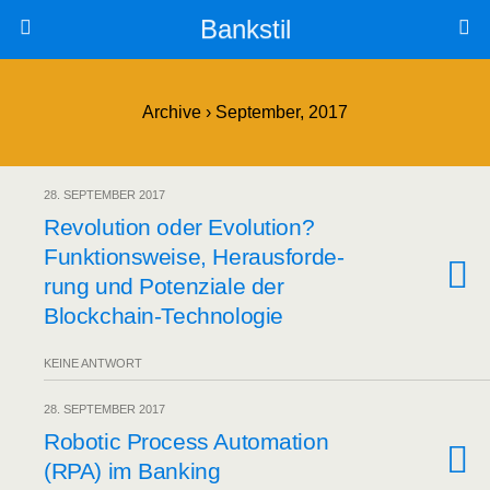
Bankstil
Archive › September, 2017
28. SEPTEMBER 2017
Revo­lu­ti­on oder Evo­lu­ti­on?
Funk­ti­ons­wei­se, Her­aus­for­de­
rung und Poten­zia­le der
Blockchain-Technologie
KEINE ANTWORT
28. SEPTEMBER 2017
Robo­tic Pro­cess Auto­ma­ti­on
(RPA) im Banking