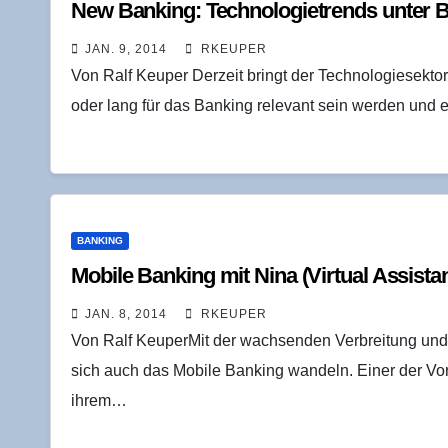
New Ban­king: Tech­no­lo­gie­trends unte
JAN. 9, 2014
RKEUPER
Von Ralf Keuper Derzeit bringt der Technologiesekto
oder lang für das Banking relevant sein werden und 
BANKING
Mobi­le Ban­king mit Nina (Vir­tu­al Assistan
JAN. 8, 2014
RKEUPER
Von Ralf KeuperMit der wachsenden Verbreitung und
sich auch das Mobile Banking wandeln. Einer der Vor
ihrem…