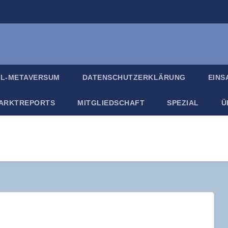
IL-META­VER­SUM
DATEN­SCHUTZ­ER­KLÄ­RUNG
EIN­
ARKT­RE­PORTS
MIT­GLIED­SCHAFT
SPE­ZI­AL
Ü