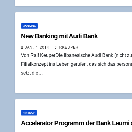
BANKING
New Ban­king mit Audi Bank
JAN. 7, 2014
RKEUPER
Von Ralf KeuperDie libanesische Audi Bank (nicht zu
Filialkonzept ins Leben gerufen, das sich das person
setzt die…
FINTECH
Acce­le­ra­tor Pro­gramm der Bank Leumi s