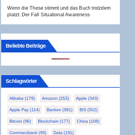
Wenn die The­se stimmt und das Buch trotz­dem
platzt: Der Fall Situa­tio­nal Awareness
Beliebte Beiträge
Schlag­wör­ter
Alibaba
(179)
Amazon
(253)
Apple
(343)
Apple Pay
(114)
Banken
(981)
BIS
(552)
Bitcoin
(96)
Blockchain
(177)
China
(108)
Commerzbank
(99)
Data
(191)