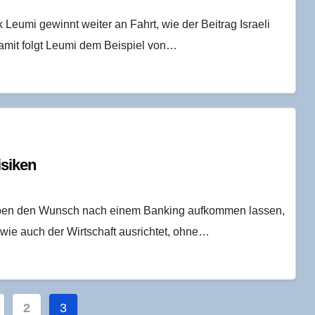
eumi gewinnt weiter an Fahrt, wie der Beitrag Israeli
. Damit folgt Leumi dem Beispiel von…
isiken
haben den Wunsch nach einem Banking aufkommen lassen,
wie auch der Wirtschaft ausrichtet, ohne…
nnummerierung
2
3