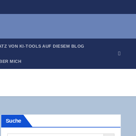
SATZ VON KI-TOOLS AUF DIE­SEM BLOG
BER MICH
Suche
Search Button
Search