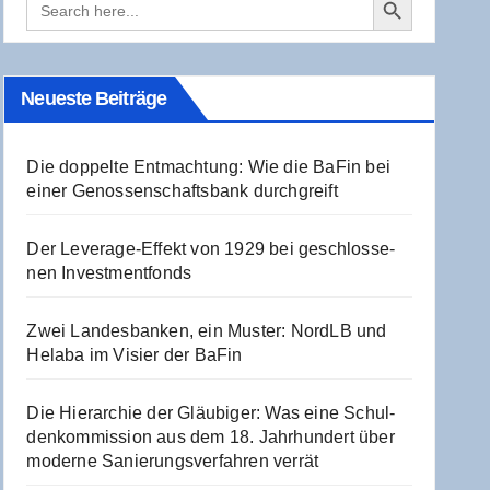
for:
Neu­es­te Beiträge
Die dop­pel­te Ent­mach­tung: Wie die BaFin bei
einer Genos­sen­schafts­bank durchgreift
Der Levera­ge-Effekt von 1929 bei geschlos­se­
nen Investmentfonds
Zwei Lan­des­ban­ken, ein Mus­ter: NordLB und
Hela­ba im Visier der BaFin
Die Hier­ar­chie der Gläu­bi­ger: Was eine Schul­
den­kom­mis­si­on aus dem 18. Jahr­hun­dert über
moder­ne Sanie­rungs­ver­fah­ren verrät