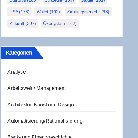
Startups
(289)
Strategie
(139)
Studie
(131)
USA
(176)
Wallet
(102)
Zahlungsverkehr
(93)
Zukunft
(307)
Ökosystem
(162)
Kate­go­rien
Analyse
Arbeitswelt / Management
Architektur, Kunst und Design
Automatisierung/Rationalisierung
Bank- und Finanzgeschichte