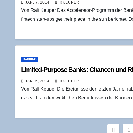
JAN. 7, 2014
RKEUPER
Von Ralf Keuper Das Accelerator-Programm der Bank L
fintech start-ups get their place in the sun berichtet
BANKING
Limi­t­ed-Pur­po­se Banks: Chan­cen und R
JAN. 6, 2014
RKEUPER
Von Ralf Keuper Die Ereignisse der letzten Jahre 
das sich an den wirklichen Bedürfnissen der Kunden 
Seite
1