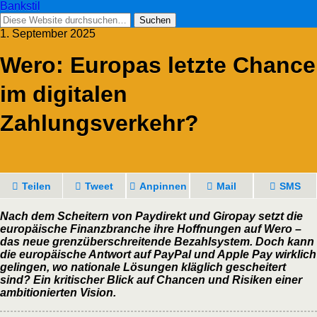
Bankstil
1. September 2025
Wero: Euro­pas letz­te Chan­ce
im digi­ta­len
Zahlungsverkehr?
Tei­len
Tweet
Anpin­nen
Mail
SMS
Nach dem Schei­tern von Pay­di­rekt und Giro­pay setzt die
euro­päi­sche Finanz­bran­che ihre Hoff­nun­gen auf Wero –
das neue grenz­über­schrei­ten­de Bezahl­sys­tem. Doch kann
die euro­päi­sche Ant­wort auf Pay­Pal und Apple Pay wirk­lich
gelin­gen, wo natio­na­le Lösun­gen kläg­lich geschei­tert
sind? Ein kri­ti­scher Blick auf Chan­cen und Risi­ken einer
ambi­tio­nier­ten Vision.