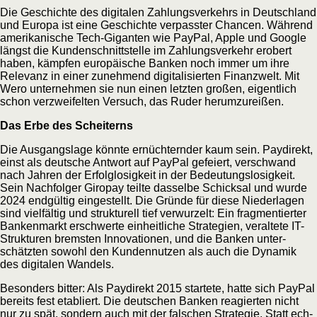
Die Geschich­te des digi­ta­len Zah­lungs­ver­kehrs in Deutsch­land
und Euro­pa ist eine Geschich­te ver­pass­ter Chan­cen. Wäh­rend
ame­ri­ka­ni­sche Tech-Gigan­ten wie Pay­Pal, Apple und Goog­le
längst die Kun­den­schnitt­stel­le im Zah­lungs­ver­kehr erobert
haben, kämp­fen euro­päi­sche Ban­ken noch immer um ihre
Rele­vanz in einer zuneh­mend digi­ta­li­sier­ten Finanz­welt. Mit
Wero unter­neh­men sie nun einen letz­ten gro­ßen, eigent­lich
schon ver­zwei­fel­ten Ver­such, das Ruder herumzureißen.
Das Erbe des Scheiterns
Die Aus­gangs­la­ge könn­te ernüch­tern­der kaum sein. Pay­di­rekt,
einst als deut­sche Ant­wort auf Pay­Pal gefei­ert, ver­schwand
nach Jah­ren der Erfolg­lo­sig­keit in der Bedeu­tungs­lo­sig­keit.
Sein Nach­fol­ger Giro­pay teil­te das­sel­be Schick­sal und wur­de
2024 end­gül­tig ein­ge­stellt. Die Grün­de für die­se Nie­der­la­gen
sind viel­fäl­tig und struk­tu­rell tief ver­wur­zelt: Ein frag­men­tier­ter
Ban­ken­markt erschwer­te ein­heit­li­che Stra­te­gien, ver­al­te­te IT-
Struk­tu­ren brems­ten Inno­va­tio­nen, und die Ban­ken unter­
schätz­ten sowohl den Kun­den­nut­zen als auch die Dyna­mik
des digi­ta­len Wandels.
Beson­ders bit­ter: Als Pay­di­rekt 2015 star­te­te, hat­te sich Pay­Pal
bereits fest eta­bliert. Die deut­schen Ban­ken reagier­ten nicht
nur zu spät, son­dern auch mit der fal­schen Stra­te­gie. Statt ech­