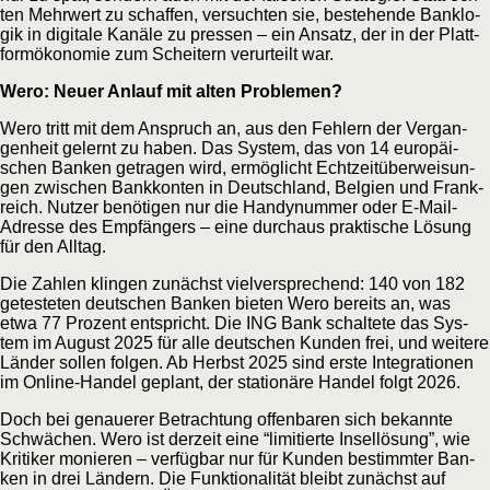
ten Mehr­wert zu schaf­fen, ver­such­ten sie, bestehen­de Bank­lo­
gik in digi­ta­le Kanä­le zu pres­sen – ein Ansatz, der in der Platt­
form­öko­no­mie zum Schei­tern ver­ur­teilt war.
Wero: Neu­er Anlauf mit alten Problemen?
Wero tritt mit dem Anspruch an, aus den Feh­lern der Ver­gan­
gen­heit gelernt zu haben. Das Sys­tem, das von 14 euro­päi­
schen Ban­ken getra­gen wird, ermög­licht Echt­zeit­über­wei­sun­
gen zwi­schen Bank­kon­ten in Deutsch­land, Bel­gi­en und Frank­
reich. Nut­zer benö­ti­gen nur die Han­dy­num­mer oder E‑Mail-
Adres­se des Emp­fän­gers – eine durch­aus prak­ti­sche Lösung
für den Alltag.
Die Zah­len klin­gen zunächst viel­ver­spre­chend: 140 von 182
getes­te­ten deut­schen Ban­ken bie­ten Wero bereits an, was
etwa 77 Pro­zent ent­spricht. Die ING Bank schal­te­te das Sys­
tem im August 2025 für alle deut­schen Kun­den frei, und wei­te­re
Län­der sol­len fol­gen. Ab Herbst 2025 sind ers­te Inte­gra­tio­nen
im Online-Han­del geplant, der sta­tio­nä­re Han­del folgt 2026.
Doch bei genaue­rer Betrach­tung offen­ba­ren sich bekann­te
Schwä­chen. Wero ist der­zeit eine “limi­tier­te Insel­lö­sung”, wie
Kri­ti­ker monie­ren – ver­füg­bar nur für Kun­den bestimm­ter Ban­
ken in drei Län­dern. Die Funk­tio­na­li­tät bleibt zunächst auf