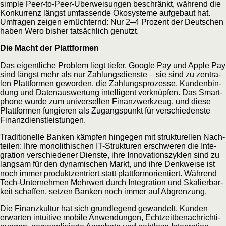
simp­le Peer-to-Peer-Über­wei­sun­gen beschränkt, wäh­rend die
Kon­kur­renz längst umfas­sen­de Öko­sys­te­me auf­ge­baut hat.
Umfra­gen zei­gen ernüch­ternd: Nur 2–4 Pro­zent der Deut­schen
haben Wero bis­her tat­säch­lich genutzt.
Die Macht der Plattformen
Das eigent­li­che Pro­blem liegt tie­fer. Goog­le Pay und Apple Pay
sind längst mehr als nur Zah­lungs­diens­te – sie sind zu zen­tra­
len Platt­for­men gewor­den, die Zah­lungs­pro­zes­se, Kun­den­bin­
dung und Daten­aus­wer­tung intel­li­gent ver­knüp­fen. Das Smart­
phone wur­de zum uni­ver­sel­len Finanz­werk­zeug, und die­se
Platt­for­men fun­gie­ren als Zugangs­punkt für ver­schie­dens­te
Finanzdienstleistungen.
Tra­di­tio­nel­le Ban­ken kämp­fen hin­ge­gen mit struk­tu­rel­len Nach­
tei­len: Ihre mono­li­thi­schen IT-Struk­tu­ren erschwe­ren die Inte­
gra­ti­on ver­schie­de­ner Diens­te, ihre Inno­va­ti­ons­zy­klen sind zu
lang­sam für den dyna­mi­schen Markt, und ihre Denk­wei­se ist
noch immer pro­dukt­zen­triert statt platt­form­ori­en­tiert. Wäh­rend
Tech-Unter­neh­men Mehr­wert durch Inte­gra­ti­on und Ska­lier­bar­
keit schaf­fen, set­zen Ban­ken noch immer auf Abgrenzung.
Die Finanz­kul­tur hat sich grund­le­gend gewan­delt. Kun­den
erwar­ten intui­ti­ve mobi­le Anwen­dun­gen, Echt­zeit­be­nach­rich­ti­