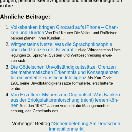
gun­gen, per­so­na­li­sier­te Ange­bo­te und naht­lo­se Inte­gra­ti­on
in ihre…
Ähn­li­che Beiträge:
Volks­ban­ken brin­gen Giro­card aufs iPho­ne – Chan­
cen und Hür­den
Von Ralf Keu­per Die Volks- und Raiff­ei­sen­
ban­ken pla­nen, ihren Kunden…
Witt­gen­steins Net­ze: Was die Sprach­phi­lo­so­phie
über die Gren­zen der KI ver­rät
Lud­wig Witt­gen­steins Über­
le­gun­gen zu Spra­che, Sys­tem und Welt­be­schrei­bung erwei­
sen sich…
Die Gödel­schen Unvoll­stän­dig­keits­sät­ze: Gren­zen
der mathe­ma­ti­schen Erkennt­nis und Kon­se­quen­zen
für die ver­teil­te künst­li­che Intel­li­genz
Als Kurt Gödel
1931 sei­ne Unvoll­stän­dig­keits­sät­ze for­mu­lier­te, erschüt­ter­te
er die…
Von Exzel­­lenz-Mythen zum Ori­gi­nal­stil: Was Ban­ken
aus der Erfolgs­fak­to­ren­for­schung (nicht) ler­nen kön­
er
nen
Seit den 1970
Jah­ren ver­sucht die Manage­ment­for­
schung, das Geheim­nis des…
Vorheriger Beitrag
Scheinbelebung Am Deutschen
Immobilienmarkt