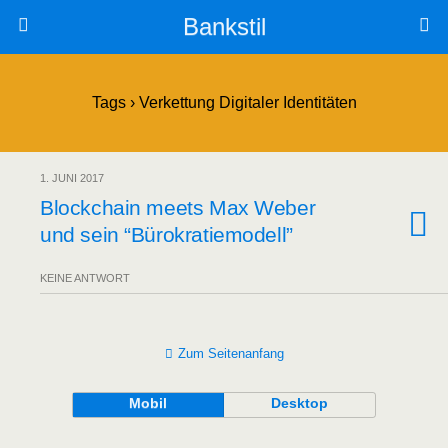
Bankstil
Tags › Verkettung Digitaler Identitäten
1. JUNI 2017
Block­chain meets Max Weber
und sein “Büro­kra­tie­mo­dell”
KEINE ANTWORT
Zum Seitenanfang
Mobil
Desktop