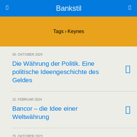
Bankstil
Tags › Keynes
30. OKTOBER 2024
Die Wäh­rung der Poli­tik. Eine
poli­ti­sche Ideen­ge­schich­te des
Geldes
15. FEBRUAR 2024
Ban­cor – die Idee einer
Weltwährung
25. OKTOBER 2023