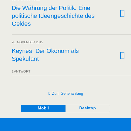
Die Wäh­rung der Poli­tik. Eine
poli­ti­sche Ideen­ge­schich­te des
Geldes
28. NOVEMBER 2015
Keynes: Der Öko­nom als
Spekulant
1 ANTWORT
Zum Seitenanfang
Mobil
Desktop