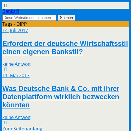
Bankstil
Tags › DIPP
14. Juli 2017
Erfor­dert der deut­sche Wirt­schafts­stil
einen eige­nen Bankstil?
keine Antwort
11. Mai 2017
Was Deut­sche Bank & Co. mit ihrer
Daten­platt­form wirk­lich bezwe­cken
könnten
keine Antwort
Zum Seitenanfang