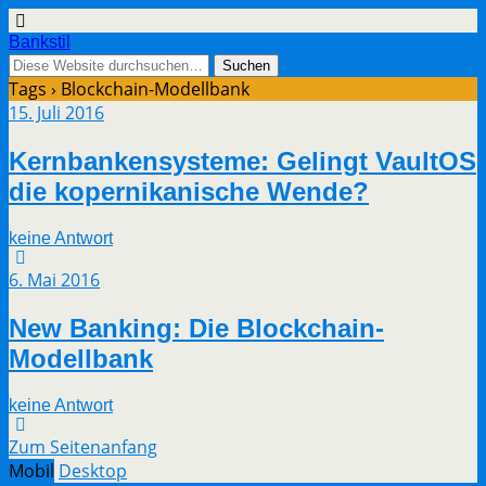
Bankstil
Tags › Blockchain-Modellbank
15. Juli 2016
Kern­ban­ken­sys­te­me: Gelingt Vaul­tOS
die koper­ni­ka­ni­sche Wende?
keine Antwort
6. Mai 2016
New Ban­king: Die Blockchain-
Modellbank
keine Antwort
Zum Seitenanfang
Mobil
Desktop