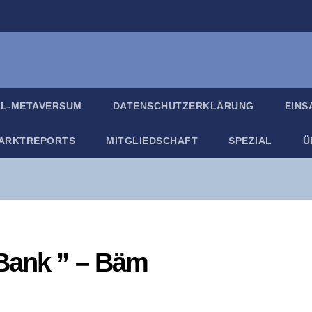
IL-META­VER­SUM
DATEN­SCHUTZ­ER­KLÄ­RUNG
EIN­
ARKT­RE­PORTS
MIT­GLIED­SCHAFT
SPE­ZI­AL
Ü
-Bank ” – Bäm