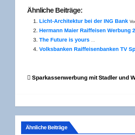
Ähn­li­che Beiträge:
Licht-Archi­­tek­­tur bei der ING Bank
Vo
Her­mann Mai­er Raiff­ei­sen Wer­bung 
The Future is yours
…
Volks­ban­ken Raiff­ei­sen­ban­ken TV S
Beitragsnavigation
Spar­kas­sen­wer­bung mit Stad­ler und 
Ähnliche Beiträge