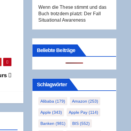
Wenn die The­se stimmt und das
Buch trotz­dem platzt: Der Fall
Situa­tio­nal Awareness
Beliebte Beiträge
ours
Schlag­wör­ter
Alibaba
(179)
Amazon
(253)
Apple
(343)
Apple Pay
(114)
Banken
(981)
BIS
(552)