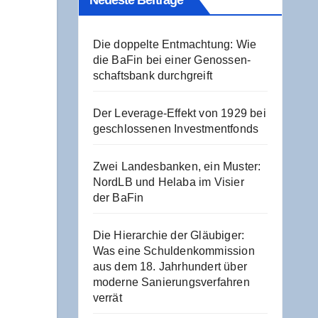
Neu­es­te Beiträge
Die dop­pel­te Ent­mach­tung: Wie
die BaFin bei einer Genos­sen­
schafts­bank durchgreift
Der Levera­ge-Effekt von 1929 bei
geschlos­se­nen Investmentfonds
Zwei Lan­des­ban­ken, ein Mus­ter:
NordLB und Hela­ba im Visier
der BaFin
Die Hier­ar­chie der Gläu­bi­ger:
Was eine Schul­den­kom­mis­si­on
aus dem 18. Jahr­hun­dert über
moder­ne Sanie­rungs­ver­fah­ren
verrät