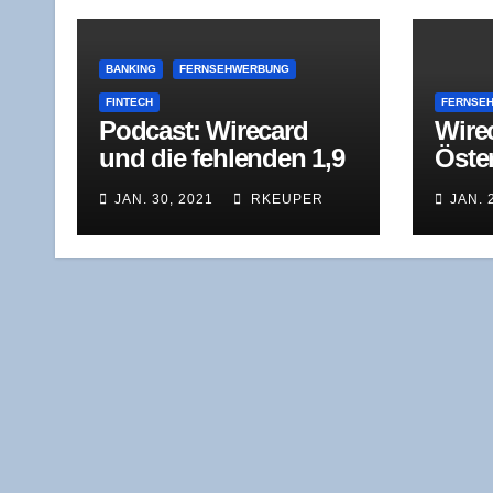
BANKING
FERNSEHWERBUNG
FINTECH
FERNSE
Pod­cast: Wire­card
Wire­
und die feh­len­den 1,9
Öster
Mil­li­ar­den Euro | Die
Verf
JAN. 30, 2021
RKEUPER
JAN. 
Spur der Täter | MDR