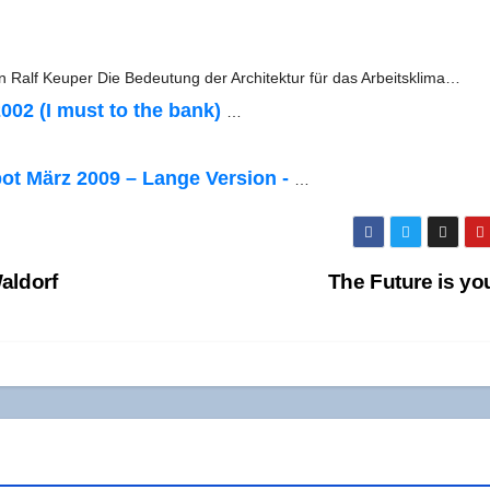
n Ralf Keu­per Die Bedeu­tung der Archi­tek­tur für das Arbeitsklima…
2002 (I must to the bank)
…
pot März 2009 – Lan­ge Ver­si­on -
…
Waldorf
The Future is y