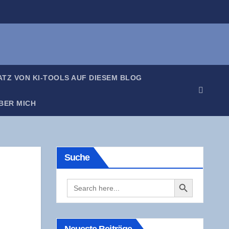
SATZ VON KI-TOOLS AUF DIE­SEM BLOG
BER MICH
Suche
Search Button
Search
for: