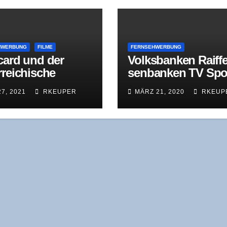
HWERBUNG
FILME
FERNSEHWERBUNG
card und der
Volks­ban­ken Raiff­e
­rei­chi­sche
sen­ban­ken TV Spo
assungsschutz
März 2009 – Lan­ge
27, 2021
RKEUPER
MÄRZ 21, 2020
RKEUP
Version -