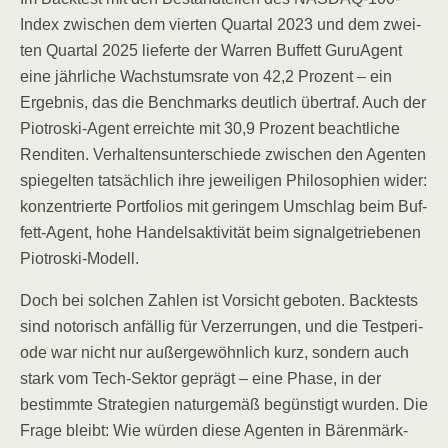
Index zwi­schen dem vier­ten Quar­tal 2023 und dem zwei­
ten Quar­tal 2025 lie­fer­te der War­ren Buf­fett Guru­Agent
eine jähr­li­che Wachs­tums­ra­te von 42,2 Pro­zent – ein
Ergeb­nis, das die Bench­marks deut­lich über­traf. Auch der
Pio­tro­ski-Agent erreich­te mit 30,9 Pro­zent beacht­li­che
Ren­di­ten. Ver­hal­tens­un­ter­schie­de zwi­schen den Agen­ten
spie­gel­ten tat­säch­lich ihre jewei­li­gen Phi­lo­so­phien wider:
kon­zen­trier­te Port­fo­li­os mit gerin­gem Umschlag beim Buf­
fett-Agent, hohe Han­dels­ak­ti­vi­tät beim signal­ge­trie­be­nen
Piotroski-Modell.
Doch bei sol­chen Zah­len ist Vor­sicht gebo­ten. Back­tests
sind noto­risch anfäl­lig für Ver­zer­run­gen, und die Test­pe­ri­
ode war nicht nur außer­ge­wöhn­lich kurz, son­dern auch
stark vom Tech-Sek­tor geprägt – eine Pha­se, in der
bestimm­te Stra­te­gien natur­ge­mäß begüns­tigt wur­den. Die
Fra­ge bleibt: Wie wür­den die­se Agen­ten in Bären­märk­