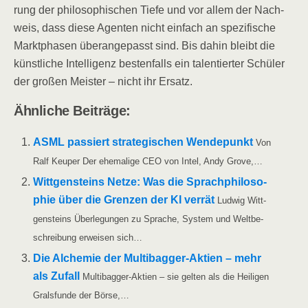
rung der phi­lo­so­phi­schen Tie­fe und vor allem der Nach­
weis, dass die­se Agen­ten nicht ein­fach an spe­zi­fi­sche
Markt­pha­sen über­an­ge­passt sind. Bis dahin bleibt die
künst­li­che Intel­li­genz bes­ten­falls ein talen­tier­ter Schü­ler
der gro­ßen Meis­ter – nicht ihr Ersatz.
Ähn­li­che Beiträge:
ASML pas­siert stra­te­gi­schen Wen­de­punkt
Von
Ralf Keu­per Der ehe­ma­li­ge CEO von Intel, Andy Grove,…
Witt­gen­steins Net­ze: Was die Sprach­phi­lo­so­
phie über die Gren­zen der KI ver­rät
Lud­wig Witt­
gen­steins Über­le­gun­gen zu Spra­che, Sys­tem und Welt­be­
schrei­bung erwei­sen sich…
Die Alche­mie der Mul­­ti­­ba­g­­ger-Akti­en – mehr
als Zufall
Mul­­ti­­ba­g­­ger-Akti­en – sie gel­ten als die Hei­li­gen
Grals­fun­de der Börse,…