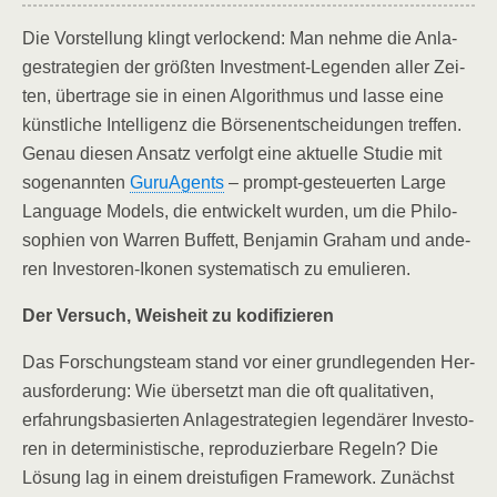
Die Vor­stel­lung klingt ver­lo­ckend: Man neh­me die Anla­
ge­stra­te­gien der größ­ten Invest­ment-Legen­den aller Zei­
ten, über­tra­ge sie in einen Algo­rith­mus und las­se eine
künst­li­che Intel­li­genz die Bör­sen­ent­schei­dun­gen tref­fen.
Genau die­sen Ansatz ver­folgt eine aktu­el­le Stu­die mit
soge­nann­ten
Guru­Agents
– prompt-gesteu­er­ten Lar­ge
Lan­guage Models, die ent­wi­ckelt wur­den, um die Phi­lo­
so­phien von War­ren Buf­fett, Ben­ja­min Gra­ham und ande­
ren Inves­to­ren-Iko­nen sys­te­ma­tisch zu emulieren.
Der Ver­such, Weis­heit zu kodifizieren
Das For­schungs­team stand vor einer grund­le­gen­den Her­
aus­for­de­rung: Wie über­setzt man die oft qua­li­ta­ti­ven,
erfah­rungs­ba­sier­ten Anla­ge­stra­te­gien legen­dä­rer Inves­to­
ren in deter­mi­nis­ti­sche, repro­du­zier­ba­re Regeln? Die
Lösung lag in einem drei­stu­fi­gen Frame­work. Zunächst