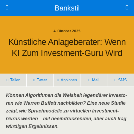
Bankstil
4. Oktober 2025
Künst­li­che Anla­ge­be­ra­ter: Wenn
KI Zum Invest­ment-Guru Wird
Tei­len
Tweet
Anpin­nen
Mail
SMS
Kön­nen Algo­rith­men die Weis­heit legen­dä­rer Inves­to­
ren wie War­ren Buf­fett nach­bil­den? Eine neue Stu­die
zeigt, wie Sprach­mo­del­le zu vir­tu­el­len Invest­ment-
Gurus wer­den – mit beein­dru­cken­den, aber auch frag­
wür­di­gen Ergebnissen.