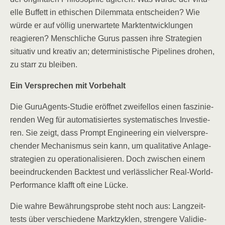
el­le Buf­fett in ethi­schen Dilem­ma­ta ent­schei­den? Wie
wür­de er auf völ­lig uner­war­te­te Markt­ent­wick­lun­gen
reagie­ren? Mensch­li­che Gurus pas­sen ihre Stra­te­gien
situa­tiv und krea­tiv an; deter­mi­nis­ti­sche Pipe­lines dro­hen,
zu starr zu bleiben.
Ein Ver­spre­chen mit Vorbehalt
Die Guru­Agents-Stu­die eröff­net zwei­fel­los einen fas­zi­nie­
ren­den Weg für auto­ma­ti­sier­tes sys­te­ma­ti­sches Inves­tie­
ren. Sie zeigt, dass Prompt Engi­nee­ring ein viel­ver­spre­
chen­der Mecha­nis­mus sein kann, um qua­li­ta­ti­ve Anla­ge­
stra­te­gien zu ope­ra­tio­na­li­sie­ren. Doch zwi­schen einem
beein­dru­cken­den Back­test und ver­läss­li­cher Real-World-
Per­for­mance klafft oft eine Lücke.
Die wah­re Bewäh­rungs­pro­be steht noch aus: Lang­zeit­
tests über ver­schie­de­ne Markt­zy­klen, stren­ge­re Vali­die­