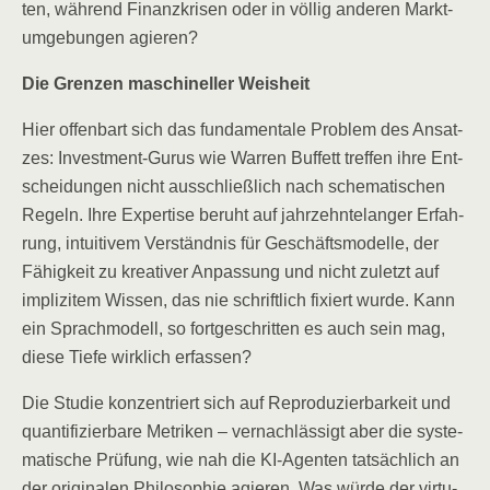
ten, wäh­rend Finanz­kri­sen oder in völ­lig ande­ren Markt­
um­ge­bun­gen agieren?
Die Gren­zen maschi­nel­ler Weisheit
Hier offen­bart sich das fun­da­men­ta­le Pro­blem des Ansat­
zes: Invest­ment-Gurus wie War­ren Buf­fett tref­fen ihre Ent­
schei­dun­gen nicht aus­schließ­lich nach sche­ma­ti­schen
Regeln. Ihre Exper­ti­se beruht auf jahr­zehn­te­lan­ger Erfah­
rung, intui­ti­vem Ver­ständ­nis für Geschäfts­mo­del­le, der
Fähig­keit zu krea­ti­ver Anpas­sung und nicht zuletzt auf
impli­zi­tem Wis­sen, das nie schrift­lich fixiert wur­de. Kann
ein Sprach­mo­dell, so fort­ge­schrit­ten es auch sein mag,
die­se Tie­fe wirk­lich erfassen?
Die Stu­die kon­zen­triert sich auf Repro­du­zier­bar­keit und
quan­ti­fi­zier­ba­re Metri­ken – ver­nach­läs­sigt aber die sys­te­
ma­ti­sche Prü­fung, wie nah die KI-Agen­ten tat­säch­lich an
der ori­gi­na­len Phi­lo­so­phie agie­ren. Was wür­de der vir­tu­