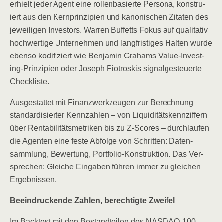
erhielt jeder Agent eine rol­len­ba­sier­te Per­so­na, kon­stru­
iert aus den Kern­prin­zi­pi­en und kano­ni­schen Zita­ten des
jewei­li­gen Inves­tors. War­ren Buf­fetts Fokus auf qua­li­ta­tiv
hoch­wer­ti­ge Unter­neh­men und lang­fris­ti­ges Hal­ten wur­de
eben­so kodi­fi­ziert wie Ben­ja­min Gra­hams Value-Inves­t­
ing-Prin­zi­pi­en oder Joseph Pio­troskis signal­ge­steu­er­te
Checkliste.
Aus­ge­stat­tet mit Finanz­werk­zeu­gen zur Berech­nung
stan­dar­di­sier­ter Kenn­zah­len – von Liqui­di­täts­kenn­zif­fern
über Ren­ta­bi­li­täts­me­tri­ken bis zu Z‑Scores – durch­lau­fen
die Agen­ten eine fes­te Abfol­ge von Schrit­ten: Daten­
samm­lung, Bewer­tung, Port­fo­lio-Kon­struk­ti­on. Das Ver­
spre­chen: Glei­che Ein­ga­ben füh­ren immer zu glei­chen
Ergebnissen.
Beein­dru­cken­de Zah­len, berech­tig­te Zweifel
Im Back­test mit den Bestand­tei­len des NASDAQ-100-