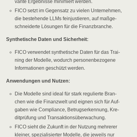
van­te Ergeb­nis­se mini­miert werden.
FICO setzt im Gegen­satz zu vie­len Unter­neh­men,
die bestehen­de LLMs fein­jus­tie­ren, auf maß­ge­
schnei­der­te Lösun­gen für die Finanzbranche.
Syn­the­ti­sche Daten und Sicherheit:
FICO ver­wen­det syn­the­ti­sche Daten für das Trai­
ning der Model­le, wodurch per­so­nen­be­zo­ge­ne
Infor­ma­tio­nen geschützt werden.
Anwen­dun­gen und Nutzen:
Die Model­le sind ide­al für stark regu­lier­te Bran­
chen wie die Finanz­welt und eig­nen sich für Auf­
ga­ben wie Com­pli­ance, Betrugs­er­ken­nung, Kre­
dit­prü­fung und Transaktionsüberwachung.
FICO sieht die Zukunft in der Nut­zung meh­re­rer
klei­ner, spe­zia­li­sier­ter Model­le, die jeweils nur