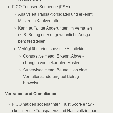
FICO Focu­sed Sequence (FSM):
Ana­ly­siert Trans­ak­ti­ons­da­ten und erkennt
Mus­ter im Kaufverhalten.
Kann auf­fäl­li­ge Ände­run­gen im Ver­hal­ten
(z. B. Betrug oder unge­wöhn­li­che Aus­ga­
ben) feststellen.
Ver­fügt über eine spe­zi­el­le Architektur:
Con­tras­ti­ve Head: Erkennt Abwei­
chun­gen von bekann­ten Mustern.
Super­vi­sed Head: Beur­teilt, ob eine
Ver­hal­tens­än­de­rung auf Betrug
hinweist.
Ver­trau­en und Compliance:
FICO hat den soge­nann­ten Trust Score ent­wi­
ckelt, der die Trans­pa­renz und Nach­voll­zieh­bar­