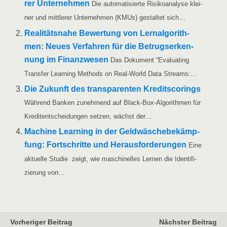
rer Unter­neh­men
Die auto­ma­ti­sier­te Risi­ko­ana­ly­se klei­
ner und mitt­le­rer Unter­neh­men (KMUs) gestal­tet sich…
Rea­li­täts­na­he Bewer­tung von Lern­al­go­rith­
men: Neu­es Ver­fah­ren für die Betrugs­er­ken­
nung im Finanz­we­sen
Das Doku­ment “Eva­lua­ting
Trans­fer Lear­ning Methods on Real-World Data Streams:…
Die Zukunft des trans­pa­ren­ten Kre­dit­s­corings
Wäh­rend Ban­ken zuneh­mend auf Black-Box-Algo­ri­th­­men für
Kre­dit­ent­schei­dun­gen set­zen, wächst der…
Machi­ne Lear­ning in der Geld­wä­sche­be­kämp­
fung: Fort­schrit­te und Her­aus­for­de­run­gen
Eine
aktu­el­le Stu­die zeigt, wie maschi­nel­les Ler­nen die Iden­ti­fi­
zie­rung von…
Vorheriger Beitrag
Nächster Beitrag