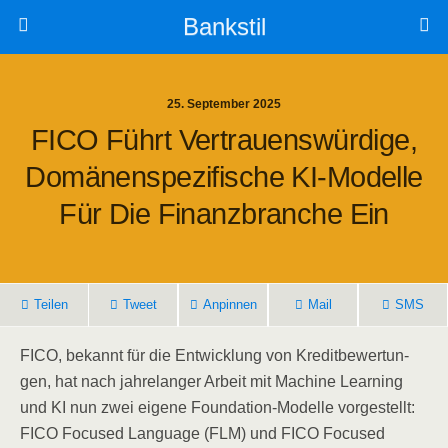
Bankstil
25. September 2025
FICO Führt Ver­trau­ens­wür­di­ge,
Domä­nen­spe­zi­fi­sche KI-Model­le
Für Die Finanz­bran­che Ein
Tei­len
Tweet
Anpin­nen
Mail
SMS
FICO, bekannt für die Ent­wick­lung von Kre­dit­be­wer­tun­
gen, hat nach jah­re­lan­ger Arbeit mit Machi­ne Lear­ning
und KI nun zwei eige­ne Foun­da­ti­on-Model­le vor­ge­stellt:
FICO Focu­sed Lan­guage (FLM) und FICO Focu­sed