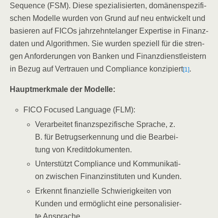
Sequence (FSM). Die­se spe­zia­li­sier­ten, domä­nen­spe­zi­fi­
schen Model­le wur­den von Grund auf neu ent­wi­ckelt und
basie­ren auf FICOs jahr­zehn­te­lan­ger Exper­ti­se in Finanz­
da­ten und Algo­rith­men. Sie wur­den spe­zi­ell für die stren­
gen Anfor­de­run­gen von Ban­ken und Finanz­dienst­leis­tern
in Bezug auf Ver­trau­en und Com­pli­ance kon­zi­piert
.
[1]
Haupt­merk­ma­le der Modelle:
FICO Focu­sed Lan­guage (FLM):
Ver­ar­bei­tet finanz­spe­zi­fi­sche Spra­che, z.
B. für Betrugs­er­ken­nung und die Bear­bei­
tung von Kreditdokumenten.
Unter­stützt Com­pli­ance und Kom­mu­ni­ka­ti­
on zwi­schen Finanz­in­sti­tu­ten und Kunden.
Erkennt finan­zi­el­le Schwie­rig­kei­ten von
Kun­den und ermög­licht eine per­so­na­li­sier­
te Ansprache.