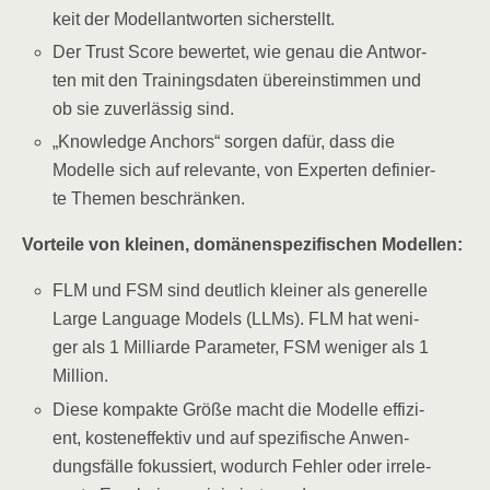
keit der Modell­ant­wor­ten sicherstellt.
Der Trust Score bewer­tet, wie genau die Ant­wor­
ten mit den Trai­nings­da­ten über­ein­stim­men und
ob sie zuver­läs­sig sind.
„Know­ledge Anchors“ sor­gen dafür, dass die
Model­le sich auf rele­van­te, von Exper­ten defi­nier­
te The­men beschränken.
Vor­tei­le von klei­nen, domä­nen­spe­zi­fi­schen Modellen:
FLM und FSM sind deut­lich klei­ner als gene­rel­le
Lar­ge Lan­guage Models (LLMs). FLM hat weni­
ger als 1 Mil­li­ar­de Para­me­ter, FSM weni­ger als 1
Million.
Die­se kom­pak­te Grö­ße macht die Model­le effi­zi­
ent, kos­ten­ef­fek­tiv und auf spe­zi­fi­sche Anwen­
dungs­fäl­le fokus­siert, wodurch Feh­ler oder irrele­