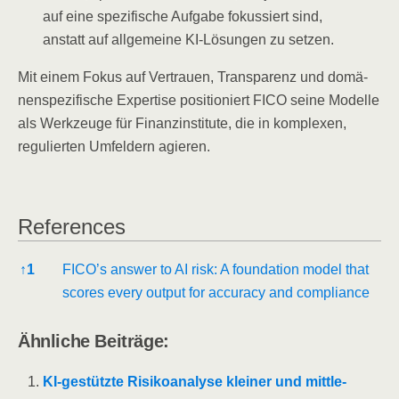
auf eine spe­zi­fi­sche Auf­ga­be fokus­siert sind,
anstatt auf all­ge­mei­ne KI-Lösun­gen zu setzen.
Mit einem Fokus auf Ver­trau­en, Trans­pa­renz und domä­
nen­spe­zi­fi­sche Exper­ti­se posi­tio­niert FICO sei­ne Model­le
als Werk­zeu­ge für Finanz­in­sti­tu­te, die in kom­ple­xen,
regu­lier­ten Umfel­dern agieren.
Refe­ren­ces
Refe­ren­ces
↑
1
FICO’s ans­wer to AI risk: A foun­da­ti­on model that
scores every out­put for accu­ra­cy and compliance
Ähn­li­che Beiträge:
KI-gestüt­z­­te Risi­ko­ana­ly­se klei­ner und mitt­le­