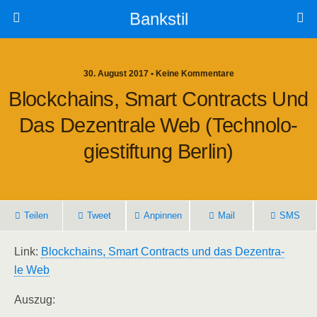
Bankstil
30. August 2017 • Keine Kommentare
Block­chains, Smart Con­tracts Und
Das Dezen­tra­le Web (Tech­no­lo­
Gie­stif­tung Berlin)
Tei­len
Tweet
Anpin­nen
Mail
SMS
Link:
Block­chains, Smart Con­tracts und das Dezen­tra­
le Web
Aus­zug: