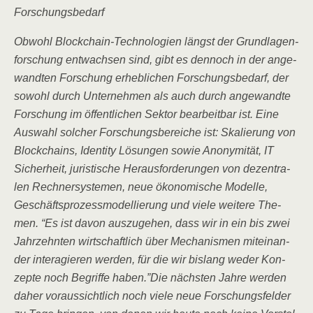
For­schungs­be­darf
Obwohl Block­chain-Tech­no­lo­gien längst der Grund­la­gen­
for­schung ent­wach­sen sind, gibt es den­noch in der ange­
wand­ten For­schung erheb­li­chen For­schungs­be­darf, der
sowohl durch Unter­neh­men als auch durch ange­wand­te
For­schung im öffent­li­chen Sek­tor bear­beit­bar ist. Eine
Aus­wahl sol­cher For­schungs­be­rei­che ist: Ska­lie­rung von
Block­chains, Iden­ti­ty Lösun­gen sowie Anony­mi­tät, IT
Sicher­heit, juris­ti­sche Her­aus­for­de­run­gen von dezen­tra­
len Rech­ner­sys­te­men, neue öko­no­mi­sche Model­le,
Geschäfts­pro­zess­mo­del­lie­rung und vie­le wei­te­re The­
men. “Es ist davon aus­zu­ge­hen, dass wir in ein bis zwei
Jahr­zehn­ten wirt­schaft­lich über Mecha­nis­men mit­ein­an­
der inter­agie­ren wer­den, für die wir bis­lang weder Kon­
zep­te noch Begrif­fe haben.”Die nächs­ten Jah­re wer­den
daher vor­aus­sicht­lich noch vie­le neue For­schungs­fel­der