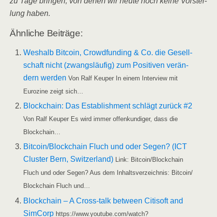
zu Tage brin­gen, von denen wir heu­te noch kei­ne Vor­stel­
lung haben.
Ähn­li­che Beiträge:
Wes­halb Bit­co­in, Crowd­fun­ding & Co. die Gesell­
schaft nicht (zwangs­läu­fig) zum Posi­ti­ven ver­än­
dern wer­den
Von Ralf Keu­per In einem Inter­view mit
Euro­zi­ne zeigt sich…
Block­chain: Das Estab­lish­ment schlägt zurück #2
Von Ralf Keu­per Es wird immer offen­kun­di­ger, dass die
Blockchain…
Bitcoin/​​Blockchain Fluch und oder Segen? (ICT
Clus­ter Bern, Switz­er­land)
Link: Bitcoin/​​Blockchain
Fluch und oder Segen? Aus dem Inhalts­ver­zeich­nis: Bitcoin/​​
Blockchain Fluch und…
Block­chain – A Cross-talk bet­ween Citi­s­oft and
Sim­Corp
https://www.youtube.com/watch?