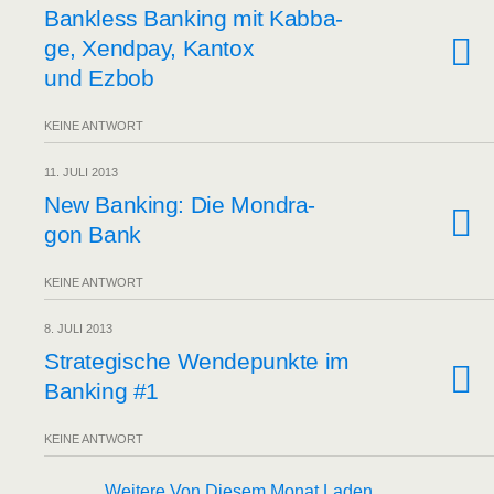
Bank­less Ban­king mit Kab­ba­
ge, Xend­pay, Kan­tox
und Ezbob
KEINE ANTWORT
11. JULI 2013
New Ban­king: Die Mond­ra­
gon Bank
KEINE ANTWORT
8. JULI 2013
Stra­te­gi­sche Wen­de­punk­te im
Ban­king #1
KEINE ANTWORT
Weitere Von Diesem Monat Laden…