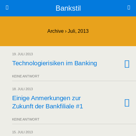
Bankstil
Archive › Juli, 2013
19. JULI 2013
Tech­no­lo­gie­ri­si­ken im Banking
KEINE ANTWORT
18. JULI 2013
Eini­ge Anmer­kun­gen zur
Zukunft der Bank­fi­lia­le #1
KEINE ANTWORT
15. JULI 2013