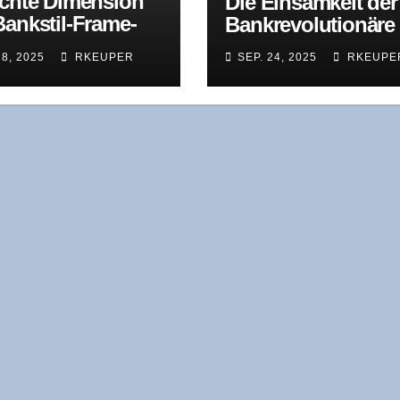
ch­te Dimen­si­on
Die Ein­sam­keit der
ank­stil-Frame­
Bankrevolutionäre
s: War­um Ban­ken
28, 2025
RKEUPER
SEP. 24, 2025
RKEUPE
­lich­keit ler­nen
sen