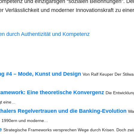
m­pe­tenz und ein­zig­ar­ti­gen “sozia­len Beloh­nun­gen”. De
l­ler Ver­läss­lich­keit und moder­ner Inno­va­ti­ons­kraft zu eine
rau­en durch Authen­ti­zi­tät und Kompetenz
­king #4 – Mode, Kunst und Design
Von Ralf Keu­per Der Stil­wa
ame­­work: Eine theo­re­ti­sche Kon­ver­genz
Die Ent­wick­lu
igt eine…
tha­lers Regel­ver­trau­en und die Ban­king-Evo­lu­ti­on
Wa
s den 1990ern und moderne…
e
Stra­te­gi­sche Frame­works ver­spre­chen Wege durch Kri­sen. Doch zwi