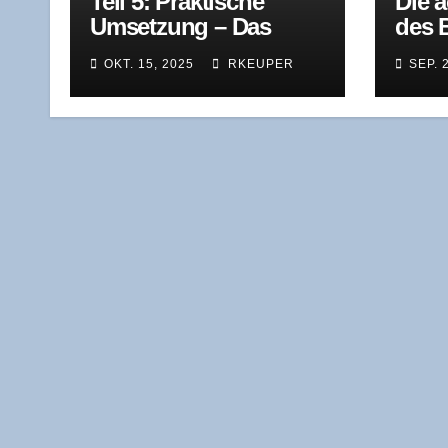
Teil 5: Prak­ti­sche
Die a
Umset­zung – Das
des B
Vertrauens-
work
OKT. 15, 2025
RKEUPER
SEP. 
Management-System
Beweg
müs