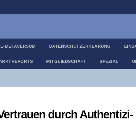
IL-META­VER­SUM
DATEN­SCHUTZ­ER­KLÄ­RUNG
EIN­
ARKT­RE­PORTS
MIT­GLIED­SCHAFT
SPE­ZI­AL
Ü
– Ver­trau­en durch Authen­ti­zi­