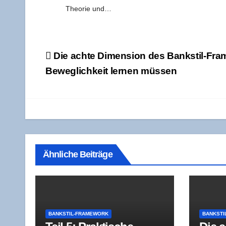
Theo­rie und…
Beitragsnavigation
Die ach­te Dimen­si­on des Bank­stil-Fr
Beweg­lich­keit ler­nen müssen
Ähnliche Beiträge
BANKSTIL-FRAMEWORK
BANKSTI