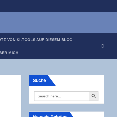
SATZ VON KI-TOOLS AUF DIE­SEM BLOG
BER MICH
Suche
Search Button
Search
for: