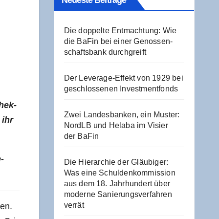
Neu­es­te Beiträge
Die dop­pel­te Ent­mach­tung: Wie
die BaFin bei einer Genos­sen­
schafts­bank durchgreift
Der Levera­ge-Effekt von 1929 bei
geschlos­se­nen Investmentfonds
 hek­
Zwei Lan­des­ban­ken, ein Mus­ter:
 ihr
NordLB und Hela­ba im Visier
der BaFin
e­
Die Hier­ar­chie der Gläu­bi­ger:
Was eine Schul­den­kom­mis­si­on
aus dem 18. Jahr­hun­dert über
moder­ne Sanie­rungs­ver­fah­ren
verrät
hen.