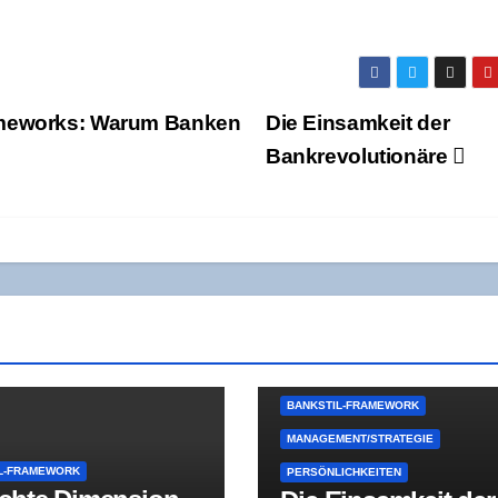
ame­works: War­um Ban­ken
Die Ein­sam­keit der
Bankrevolutionäre
BANK- UND FINANZGESCHICHTE
BANKSTIL-FRAMEWORK
MANAGEMENT/STRATEGIE
L-FRAMEWORK
PERSÖNLICHKEITEN