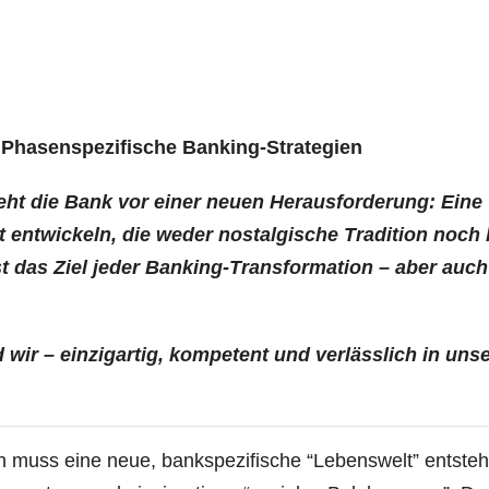
– Pha­sen­spe­zi­fi­sche Banking-Strategien
teht die Bank vor einer neu­en Her­aus­for­de­rung: Eine
ät ent­wi­ckeln, die weder nost­al­gi­sche Tra­di­ti­on noch
 ist das Ziel jeder Ban­king-Trans­for­ma­ti­on – aber auch
 wir – ein­zig­ar­tig, kom­pe­tent und ver­läss­lich in uns
­on muss eine neue, bank­spe­zi­fi­sche “Lebens­welt” ent­ste­