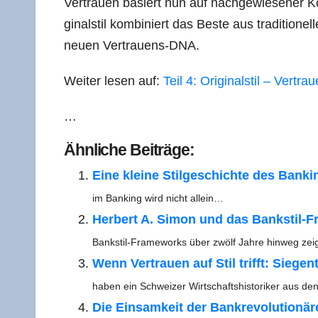
Ver­trau­en basiert nun auf nach­ge­wie­se­ner Ko
gi­nal­stil kom­bi­niert das Bes­te aus tra­di­tio­ne
neu­en Vertrauens-DNA.
Wei­ter lesen auf:
Teil 4: Ori­gi­nal­stil – Ver­t
…
Ähn­li­che Beiträge:
Eine klei­ne Stil­ge­schich­te des Ban
im Ban­king wird nicht allein…
Her­bert A. Simon und das Ban­k­­stil-Fr
Ban­k­­stil-Frame­­works über zwölf Jah­re hin­weg ze
Wenn Ver­trau­en auf Stil trifft: Sie­gen­
haben ein Schwei­zer Wirt­schafts­his­to­ri­ker au
Die Ein­sam­keit der Bank­re­vo­lu­tio­nä­r