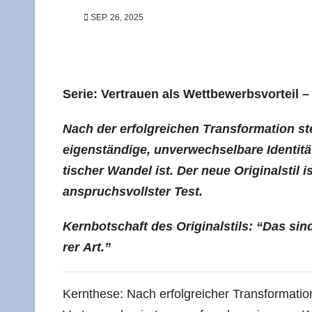
SEP. 26, 2025
Serie: Ver­trau­en als Wett­be­werbs­vor­teil 
Nach der erfolg­rei­chen Trans­for­ma­ti­on s
eigen­stän­di­ge, unver­wech­sel­ba­re Iden­ti­t
ti­scher Wan­del ist. Der neue Ori­gi­nal­stil
anspruchs­volls­ter Test.
Kern­bot­schaft des Ori­gi­nal­stils: “Das sind
rer Art.”
Kern­the­se: Nach erfolg­rei­cher Trans­for­ma­ti