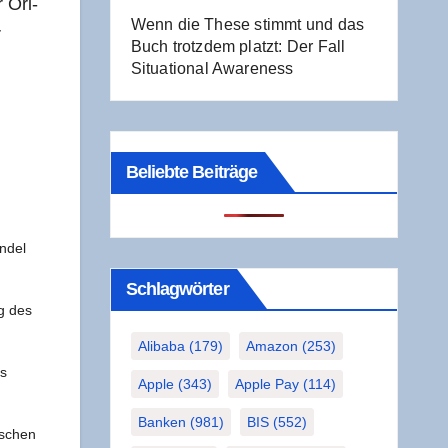
r Ori­
Wenn die The­se stimmt und das
r
Buch trotz­dem platzt: Der Fall
Situa­tio­nal Awareness
Beliebte Beiträge
n­del
Schlag­wör­ter
ng des
Alibaba
(179)
Amazon
(253)
s
Apple
(343)
Apple Pay
(114)
Banken
(981)
BIS
(552)
­schen