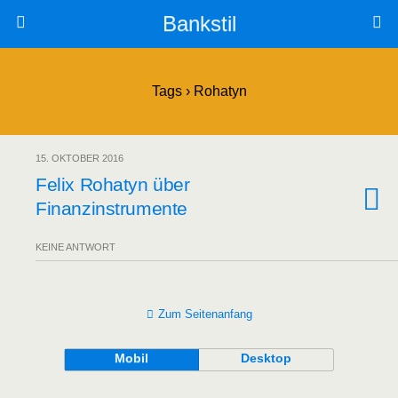
Bankstil
Tags › Rohatyn
15. OKTOBER 2016
Felix Roh­a­tyn über
Finanzinstrumente
KEINE ANTWORT
Zum Seitenanfang
Mobil
Desktop