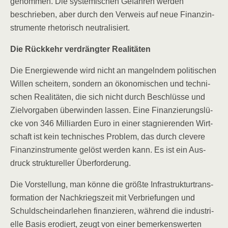
genom­men. Die sys­te­mi­schen Gefah­ren wer­den
beschrie­ben, aber durch den Ver­weis auf neue Finanz­in­
stru­men­te rhe­to­risch neutralisiert.
Die Rück­kehr ver­dräng­ter Realitäten
Die Ener­gie­wen­de wird nicht an man­geln­dem poli­ti­schen
Wil­len schei­tern, son­dern an öko­no­mi­schen und tech­ni­
schen Rea­li­tä­ten, die sich nicht durch Beschlüs­se und
Ziel­vor­ga­ben über­win­den las­sen. Eine Finan­zie­rungs­lü­
cke von 346 Mil­li­ar­den Euro in einer sta­gnie­ren­den Wirt­
schaft ist kein tech­ni­sches Pro­blem, das durch cle­ve­re
Finanz­in­stru­men­te gelöst wer­den kann. Es ist ein Aus­
druck struk­tu­rel­ler Überforderung.
Die Vor­stel­lung, man kön­ne die größ­te Infra­struk­tur­trans­
for­ma­ti­on der Nach­kriegs­zeit mit Ver­brie­fun­gen und
Schuld­schein­dar­le­hen finan­zie­ren, wäh­rend die indus­tri­
el­le Basis ero­diert, zeugt von einer bemer­kens­wer­ten