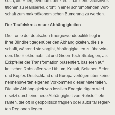
such, die Ener­gie­wen­de über kre­dit­fi­nan­zier­te Groß­in­ves­
ti­tio­nen zu rea­li­sie­ren, droht in einer schrump­fen­den Wirt­
schaft zum makro­öko­no­mi­schen Bume­rang zu werden.
Der Teu­fels­kreis neu­er Abhängigkeiten
Die Iro­nie der deut­schen Ener­gie­wen­de­po­li­tik liegt in
ihrer Blind­heit gegen­über den Abhän­gig­kei­ten, die sie
schafft, wäh­rend sie vor­gibt, Abhän­gig­kei­ten zu über­win­
den. Die Elek­tro­mo­bi­li­tät und Green-Tech-Stra­te­gien, als
Eck­pfei­ler der Trans­for­ma­ti­on prä­sen­tiert, basie­ren auf
kri­ti­schen Roh­stof­fen wie Lithi­um, Kobalt, Sel­te­nen Erden
und Kup­fer. Deutsch­land und Euro­pa ver­fü­gen über kei­ne
nen­nens­wer­ten eige­nen Vor­kom­men die­ser Mate­ria­li­en.
Die alte Abhän­gig­keit von fos­si­len Ener­gie­trä­gern wird
ersetzt durch eine neue Abhän­gig­keit von Roh­stoff­lie­fe­
ran­ten, die oft in geo­po­li­tisch fra­gi­len oder auto­ri­tär regier­
ten Regio­nen liegen.