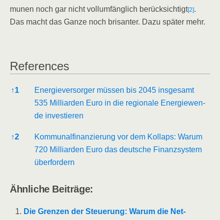
mu­nen noch gar nicht voll­um­fäng­lich berück­sich­tigt
.
[2]
Das macht das Gan­ze noch bri­san­ter. Dazu spä­ter mehr.
Refe­ren­ces
Refe­ren­ces
↑
1
Ener­gie­ver­sor­ger müs­sen bis 2045 ins­ge­samt
535 Mil­li­ar­den Euro in die regio­na­le Ener­gie­wen­
de investieren
↑
2
Kom­mu­nal­fi­nan­zie­rung vor dem Kol­laps: War­um
720 Mil­li­ar­den Euro das deut­sche Finanz­sys­tem
überfordern
Ähn­li­che Beiträge:
Die Gren­zen der Steue­rung: War­um die Net-