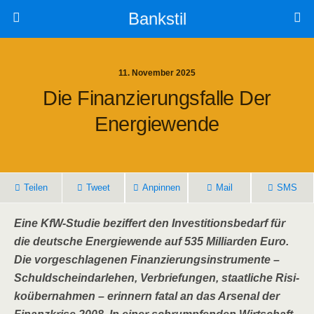
Bankstil
11. November 2025
Die Finan­zie­rungs­fal­le Der
Energiewende
Tei­len
Tweet
Anpin­nen
Mail
SMS
Eine KfW-Stu­die bezif­fert den Inves­ti­ti­ons­be­darf für
die deut­sche Ener­gie­wen­de auf 535 Mil­li­ar­den Euro.
Die vor­ge­schla­ge­nen Finan­zie­rungs­in­stru­men­te –
Schuld­schein­dar­le­hen, Ver­brie­fun­gen, staat­li­che Risi­
ko­über­nah­men – erin­nern fatal an das Arse­nal der