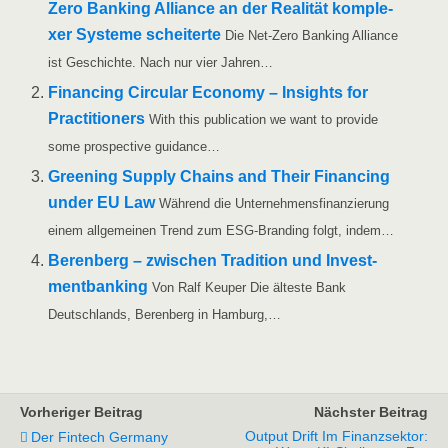
Zero Ban­king Alli­ance an der Rea­li­tät kom­ple­
xer Sys­te­me schei­ter­te
Die Net-Zero Ban­king Alli­ance
ist Geschich­te. Nach nur vier Jahren…
Finan­cing Cir­cu­lar Eco­no­my – Insights for
Prac­ti­tio­ners
With this publi­ca­ti­on we want to pro­vi­de
some pro­s­pec­ti­ve guidance…
Gree­ning Sup­p­ly Chains and Their Finan­cing
under EU Law
Wäh­rend die Unter­neh­mens­fi­nan­zie­rung
einem all­ge­mei­nen Trend zum ESG-Bran­­ding folgt, indem…
Beren­berg – zwi­schen Tra­di­ti­on und Invest­
ment­ban­king
Von Ralf Keu­per Die ältes­te Bank
Deutsch­lands, Beren­berg in Hamburg,…
Vorheriger Beitrag
Nächster Beitrag
Output Drift Im Finanzsektor:
Der Fintech Germany