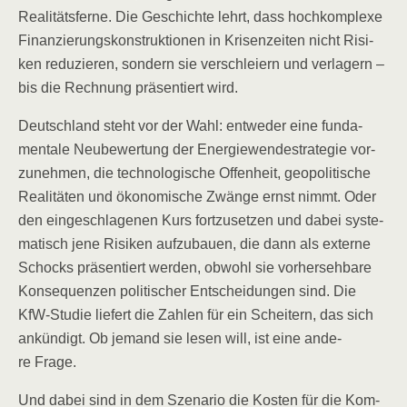
Rea­li­täts­fer­ne. Die Geschich­te lehrt, dass hoch­kom­ple­xe
Finan­zie­rungs­kon­struk­tio­nen in Kri­sen­zei­ten nicht Risi­
ken redu­zie­ren, son­dern sie ver­schlei­ern und ver­la­gern –
bis die Rech­nung prä­sen­tiert wird.
Deutsch­land steht vor der Wahl: ent­we­der eine fun­da­
men­ta­le Neu­be­wer­tung der Ener­gie­wen­de­stra­te­gie vor­
zu­neh­men, die tech­no­lo­gi­sche Offen­heit, geo­po­li­ti­sche
Rea­li­tä­ten und öko­no­mi­sche Zwän­ge ernst nimmt. Oder
den ein­ge­schla­ge­nen Kurs fort­zu­set­zen und dabei sys­te­
ma­tisch jene Risi­ken auf­zu­bau­en, die dann als exter­ne
Schocks prä­sen­tiert wer­den, obwohl sie vor­her­seh­ba­re
Kon­se­quen­zen poli­ti­scher Ent­schei­dun­gen sind. Die
KfW-Stu­die lie­fert die Zah­len für ein Schei­tern, das sich
ankün­digt. Ob jemand sie lesen will, ist eine ande­
re Frage.
Und dabei sind in dem Sze­na­rio die Kos­ten für die Kom­