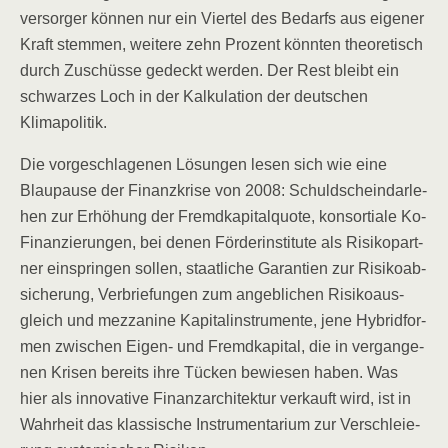
ver­sor­ger kön­nen nur ein Vier­tel des Bedarfs aus eige­ner
Kraft stem­men, wei­te­re zehn Pro­zent könn­ten theo­re­tisch
durch Zuschüs­se gedeckt wer­den. Der Rest bleibt ein
schwar­zes Loch in der Kal­ku­la­ti­on der deut­schen
Klimapolitik.
Die vor­ge­schla­ge­nen Lösun­gen lesen sich wie eine
Blau­pau­se der Finanz­kri­se von 2008: Schuld­schein­dar­le­
hen zur Erhö­hung der Fremd­ka­pi­tal­quo­te, kon­sor­tia­le Ko-
Finan­zie­run­gen, bei denen För­der­insti­tu­te als Risi­ko­part­
ner ein­sprin­gen sol­len, staat­li­che Garan­tien zur Risi­ko­ab­
si­che­rung, Ver­brie­fun­gen zum angeb­li­chen Risi­ko­aus­
gleich und mez­za­ni­ne Kapi­tal­in­stru­men­te, jene Hybrid­for­
men zwi­schen Eigen- und Fremd­ka­pi­tal, die in ver­gan­ge­
nen Kri­sen bereits ihre Tücken bewie­sen haben. Was
hier als inno­va­ti­ve Finanz­ar­chi­tek­tur ver­kauft wird, ist in
Wahr­heit das klas­si­sche Instru­men­ta­ri­um zur Ver­schleie­