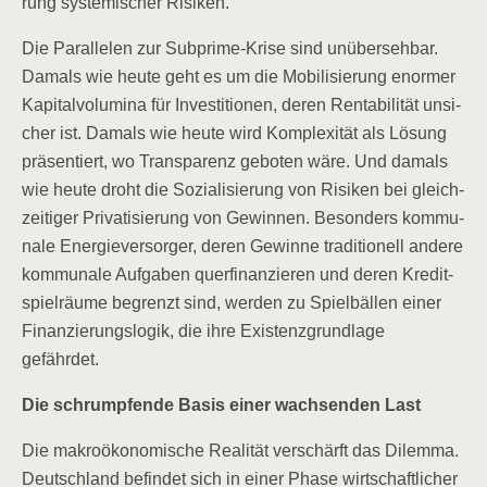
rung sys­te­mi­scher Risiken.
Die Par­al­le­len zur Sub­prime-Kri­se sind unüber­seh­bar.
Damals wie heu­te geht es um die Mobi­li­sie­rung enor­mer
Kapi­tal­vo­lu­mi­na für Inves­ti­tio­nen, deren Ren­ta­bi­li­tät unsi­
cher ist. Damals wie heu­te wird Kom­ple­xi­tät als Lösung
prä­sen­tiert, wo Trans­pa­renz gebo­ten wäre. Und damals
wie heu­te droht die Sozia­li­sie­rung von Risi­ken bei gleich­
zei­ti­ger Pri­va­ti­sie­rung von Gewin­nen. Beson­ders kom­mu­
na­le Ener­gie­ver­sor­ger, deren Gewin­ne tra­di­tio­nell ande­re
kom­mu­na­le Auf­ga­ben quer­fi­nan­zie­ren und deren Kre­dit­
spiel­räu­me begrenzt sind, wer­den zu Spiel­bäl­len einer
Finan­zie­rungs­lo­gik, die ihre Exis­tenz­grund­la­ge
gefährdet.
Die schrump­fen­de Basis einer wach­sen­den Last
Die makro­öko­no­mi­sche Rea­li­tät ver­schärft das Dilem­ma.
Deutsch­land befin­det sich in einer Pha­se wirt­schaft­li­cher