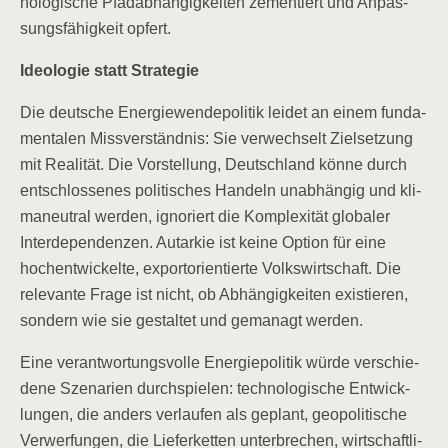
no­lo­gi­sche Pfad­ab­hän­gig­kei­ten zemen­tiert und Anpas­
sungs­fä­hig­keit opfert.
Ideo­lo­gie statt Strategie
Die deut­sche Ener­gie­wen­de­po­li­tik lei­det an einem fun­da­
men­ta­len Miss­ver­ständ­nis: Sie ver­wech­selt Ziel­set­zung
mit Rea­li­tät. Die Vor­stel­lung, Deutsch­land kön­ne durch
ent­schlos­se­nes poli­ti­sches Han­deln unab­hän­gig und kli­
ma­neu­tral wer­den, igno­riert die Kom­ple­xi­tät glo­ba­ler
Inter­de­pen­den­zen. Aut­ar­kie ist kei­ne Opti­on für eine
hoch­ent­wi­ckel­te, export­ori­en­tier­te Volks­wirt­schaft. Die
rele­van­te Fra­ge ist nicht, ob Abhän­gig­kei­ten exis­tie­ren,
son­dern wie sie gestal­tet und gema­nagt werden.
Eine ver­ant­wor­tungs­vol­le Ener­gie­po­li­tik wür­de ver­schie­
de­ne Sze­na­ri­en durch­spie­len: tech­no­lo­gi­sche Ent­wick­
lun­gen, die anders ver­lau­fen als geplant, geo­po­li­ti­sche
Ver­wer­fun­gen, die Lie­fer­ket­ten unter­bre­chen, wirt­schaft­li­