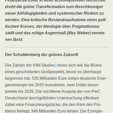
Finanz­kri­se 2008. In einer schrump­fen­den Wirt­schaft
droht die grü­ne Trans­for­ma­ti­on zum Beschleu­ni­ger
neu­er Abhän­gig­kei­ten und sys­te­mi­scher Risi­ken zu
wer­den. Eine kri­ti­sche Bestands­auf­nah­me eines poli­
ti­schen Kur­ses, der Ideo­lo­gie über Prag­ma­tis­mus
stellt und das nöti­ge Augen­maß (Max Weber) ver­mis­
sen lässt.
Der Schul­den­berg der grü­nen Zukunft
Die Zah­len der KfW-Stu­die
lesen sich wie die Bilanz
[1]
eines geschei­ter­ten Groß­pro­jekts, bevor es über­haupt
begon­nen hat. 535 Mil­li­ar­den Euro sol­len deut­sche Ener­
gie­ver­sor­ger bis 2045 inves­tie­ren, zwei Drit­tel davon
bereits bis 2035. Die nüch­ter­ne Ana­ly­se der von PwC
Deutsch­land durch­ge­führ­ten Unter­su­chung offen­bart
dabei eine Finan­zie­rungs­lü­cke, die den Kern des Pro­
blems frei­legt: 346 Mil­li­ar­den Euro feh­len. Die Ener­gie­