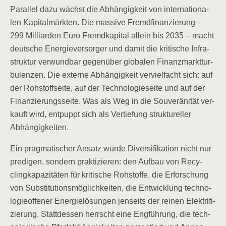
Par­al­lel dazu wächst die Abhän­gig­keit von inter­na­tio­na­
len Kapi­tal­märk­ten. Die mas­si­ve Fremd­fi­nan­zie­rung –
299 Mil­li­ar­den Euro Fremd­ka­pi­tal allein bis 2035 – macht
deut­sche Ener­gie­ver­sor­ger und damit die kri­ti­sche Infra­
struk­tur ver­wund­bar gegen­über glo­ba­len Finanz­markt­tur­
bu­len­zen. Die exter­ne Abhän­gig­keit ver­viel­facht sich: auf
der Roh­stoff­sei­te, auf der Tech­no­lo­gie­sei­te und auf der
Finan­zie­rungs­sei­te. Was als Weg in die Sou­ve­rä­ni­tät ver­
kauft wird, ent­puppt sich als Ver­tie­fung struk­tu­rel­ler
Abhängigkeiten.
Ein prag­ma­ti­scher Ansatz wür­de Diver­si­fi­ka­ti­on nicht nur
pre­di­gen, son­dern prak­ti­zie­ren: den Auf­bau von Recy­
cling­ka­pa­zi­tä­ten für kri­ti­sche Roh­stof­fe, die Erfor­schung
von Sub­sti­tu­ti­ons­mög­lich­kei­ten, die Ent­wick­lung tech­no­
lo­gie­of­fe­ner Ener­gie­lö­sun­gen jen­seits der rei­nen Elek­tri­fi­
zie­rung. Statt­des­sen herrscht eine Eng­füh­rung, die tech­