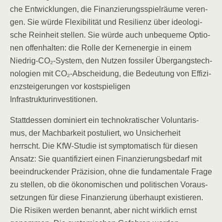
che Ent­wick­lun­gen, die Finan­zie­rungs­spiel­räu­me ver­en­
gen. Sie wür­de Fle­xi­bi­li­tät und Resi­li­enz über ideo­lo­gi­
sche Rein­heit stel­len. Sie wür­de auch unbe­que­me Optio­
nen offen­hal­ten: die Rol­le der Kern­ener­gie in einem
Nied­rig-CO₂-Sys­tem, den Nut­zen fos­si­ler Über­gangs­tech­
no­lo­gien mit CO₂-Abschei­dung, die Bedeu­tung von Effi­zi­
enz­stei­ge­run­gen vor kost­spie­li­gen
Infrastrukturinvestitionen.
Statt­des­sen domi­niert ein tech­no­kra­ti­scher Vol­un­t­a­ris­
mus, der Mach­bar­keit pos­tu­liert, wo Unsi­cher­heit
herrscht. Die KfW-Stu­die ist sym­pto­ma­tisch für die­sen
Ansatz: Sie quan­ti­fi­ziert einen Finan­zie­rungs­be­darf mit
beein­dru­cken­der Prä­zi­si­on, ohne die fun­da­men­ta­le Fra­ge
zu stel­len, ob die öko­no­mi­schen und poli­ti­schen Vor­aus­
set­zun­gen für die­se Finan­zie­rung über­haupt exis­tie­ren.
Die Risi­ken wer­den benannt, aber nicht wirk­lich ernst