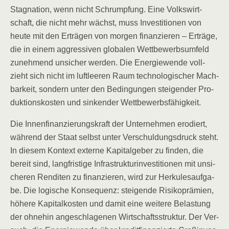
Sta­gna­ti­on, wenn nicht Schrump­fung. Eine Volks­wirt­
schaft, die nicht mehr wächst, muss Inves­ti­tio­nen von
heu­te mit den Erträ­gen von mor­gen finan­zie­ren – Erträ­ge,
die in einem aggres­si­ven glo­ba­len Wett­be­werbs­um­feld
zuneh­mend unsi­cher wer­den. Die Ener­gie­wen­de voll­
zieht sich nicht im luft­lee­ren Raum tech­no­lo­gi­scher Mach­
bar­keit, son­dern unter den Bedin­gun­gen stei­gen­der Pro­
duk­ti­ons­kos­ten und sin­ken­der Wettbewerbsfähigkeit.
Die Innen­fi­nan­zie­rungs­kraft der Unter­neh­men ero­diert,
wäh­rend der Staat selbst unter Ver­schul­dungs­druck steht.
In die­sem Kon­text exter­ne Kapi­tal­ge­ber zu fin­den, die
bereit sind, lang­fris­ti­ge Infra­struk­tur­in­ves­ti­tio­nen mit unsi­
che­ren Ren­di­ten zu finan­zie­ren, wird zur Her­ku­les­auf­ga­
be. Die logi­sche Kon­se­quenz: stei­gen­de Risi­ko­prä­mi­en,
höhe­re Kapi­tal­kos­ten und damit eine wei­te­re Belas­tung
der ohne­hin ange­schla­ge­nen Wirt­schafts­struk­tur. Der Ver­