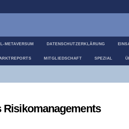
IL-META­VER­SUM
DATEN­SCHUTZ­ER­KLÄ­RUNG
EIN­
ARKT­RE­PORTS
MIT­GLIED­SCHAFT
SPE­ZI­AL
Ü
des Risikomanagements