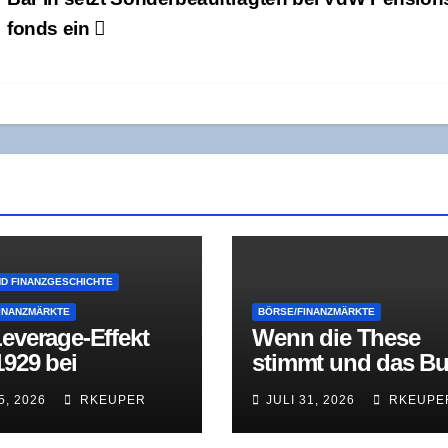
fonds ein
ND FINANZGESCHICHTE
INANZMÄRKTE
BÖRSE/FINANZMÄRKTE
evera­ge-Effekt
Wenn die The­se
1929 bei
stimmt und das B
los­se­nen
trotz­dem platzt: De
5, 2026
RKEUPER
JULI 31, 2026
RKEUPE
stmentfonds
Fall Situa­tio­nal
Awareness