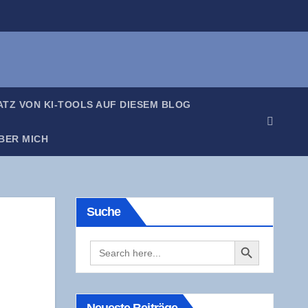
SATZ VON KI-TOOLS AUF DIE­SEM BLOG
BER MICH
Suche
Search Button
Search
for: