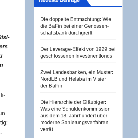
Neu­es­te Beiträge
Die dop­pel­te Ent­mach­tung: Wie
die BaFin bei einer Genos­sen­
schafts­bank durchgreift
Risi­
ers
Der Levera­ge-Effekt von 1929 bei
zu
geschlos­se­nen Investmentfonds
en
Zwei Lan­des­ban­ken, ein Mus­ter:
NordLB und Hela­ba im Visier
der BaFin
fi­
Die Hier­ar­chie der Gläu­bi­ger:
Was eine Schul­den­kom­mis­si­on
un­
aus dem 18. Jahr­hun­dert über
tig:
moder­ne Sanie­rungs­ver­fah­ren
verrät
.