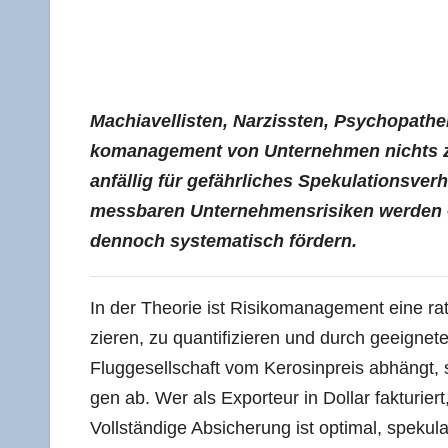
Machia­vel­lis­ten, Nar­ziss­ten, Psy­cho­pa­th
ko­ma­nage­ment von Unter­neh­men nichts z
anfäl­lig für gefähr­li­ches Spe­ku­la­ti­ons­ver­
mess­ba­ren Unter­neh­mens­ri­si­ken wer­den –
den­noch sys­te­ma­tisch fördern.
In der Theo­rie ist Risi­ko­ma­nage­ment eine ratio
zie­ren, zu quan­ti­fi­zie­ren und durch geeig­ne­t
Flug­ge­sell­schaft vom Kero­sin­preis abhängt,
gen ab. Wer als Expor­teur in Dol­lar fak­tu­riert
Voll­stän­di­ge Absi­che­rung ist opti­mal, spe