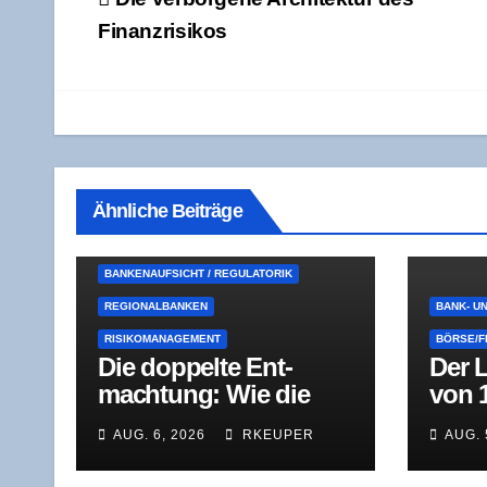
Finanzrisikos
Ähnliche Beiträge
BANKENAUFSICHT / REGULATORIK
REGIONALBANKEN
BANK- U
RISIKOMANAGEMENT
BÖRSE/F
Die dop­pel­te Ent­
Der L
mach­tung: Wie die
von 
BaFin bei einer
gesch
AUG. 6, 2026
RKEUPER
AUG. 
Genos­sen­schafts­bank
Inve
durchgreift