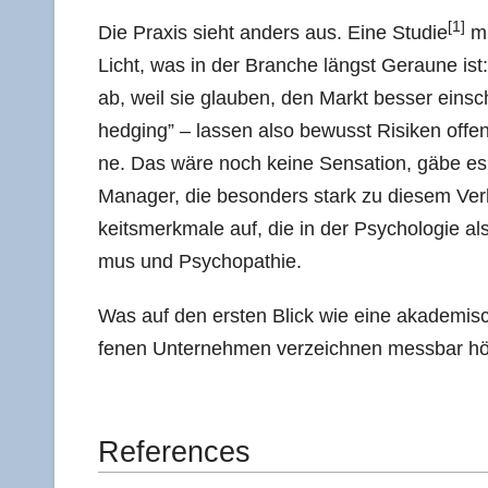
[1]
Die Pra­xis sieht anders aus. Eine Stu­die
mi
Licht, was in der Bran­che längst Gerau­ne ist: 
ab, weil sie glau­ben, den Markt bes­ser ein­sch
hedging” – las­sen also bewusst Risi­ken offen 
ne. Das wäre noch kei­ne Sen­sa­ti­on, gäbe e
Mana­ger, die beson­ders stark zu die­sem Ver­hal
keits­merk­ma­le auf, die in der Psy­cho­lo­gie a
mus und Psychopathie.
Was auf den ers­ten Blick wie eine aka­de­mi­sch
fe­nen Unter­neh­men ver­zeich­nen mess­bar höhe­
Refe­ren­ces