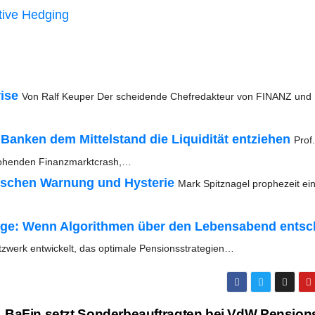
c­ti­ve Hedging
i­se
Von Ralf Keu­per Der schei­den­de Chef­re­dak­teur von FINANZ und
n Ban­ken dem Mit­tel­stand die Liqui­di­tät ent­zie­hen
Prof.
dro­hen­den Finanzmarktcrash,…
i­schen War­nung und Hys­te­rie
Mark Spitz­na­gel pro­phe­zeit ei
­sor­ge: Wenn Algo­rith­men über den Lebens­abend ent­sc
etz­werk ent­wi­ckelt, das opti­ma­le Pensionsstrategien…
BaFin setzt Son­der­be­auf­trag­ten bei VdW Pen­si­on