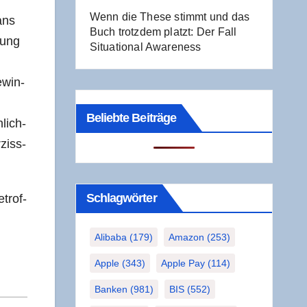
Wenn die The­se stimmt und das
 ans
Buch trotz­dem platzt: Der Fall
rung
Situa­tio­nal Awareness
­win­
Beliebte Beiträge
­lich­
­ziss­
Schlag­wör­ter
etrof­
Alibaba
(179)
Amazon
(253)
Apple
(343)
Apple Pay
(114)
Banken
(981)
BIS
(552)