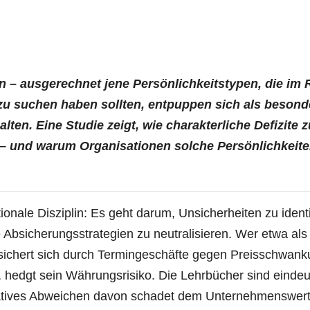
en – aus­ge­rech­net jene Per­sön­lich­keits­ty­pen, die im 
u suchen haben soll­ten, ent­pup­pen sich als beson­d
hal­ten. Eine Stu­die zeigt, wie cha­rak­ter­li­che Defi­zi­te 
 und war­um Orga­ni­sa­tio­nen sol­che Per­sön­lich­kei­t
­na­le Dis­zi­plin: Es geht dar­um, Unsi­cher­hei­ten zu iden­ti­
e Absi­che­rungs­stra­te­gien zu neu­tra­li­sie­ren. Wer etwa als
 sichert sich durch Ter­min­ge­schäf­te gegen Preis­schwan­k
, hedgt sein Wäh­rungs­ri­si­ko. Die Lehr­bü­cher sind ein­deu­
­ku­la­ti­ves Abwei­chen davon scha­det dem Unternehmenswert