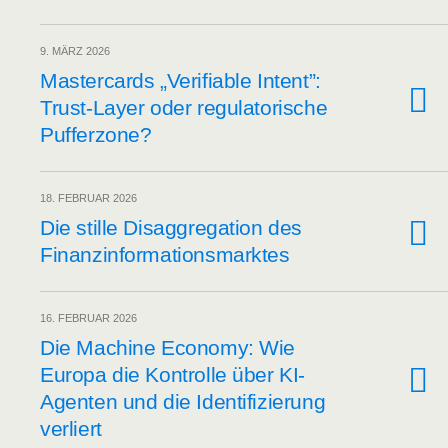
9. MÄRZ 2026
Mas­ter­cards „Veri­fia­ble Intent”:
Trust-Lay­er oder regu­la­to­ri­sche
Pufferzone?
18. FEBRUAR 2026
Die stil­le Dis­ag­gre­ga­ti­on des
Finanzinformationsmarktes
16. FEBRUAR 2026
Die Machi­ne Eco­no­my: Wie
Euro­pa die Kon­trol­le über KI-
Agen­ten und die Iden­ti­fi­zie­rung
verliert