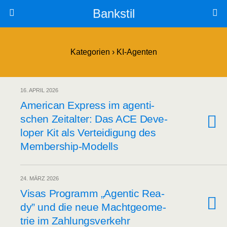
Bankstil
Kategorien ›
KI-Agenten
16. APRIL 2026
Ame­ri­can Express im agen­ti­
schen Zeit­al­ter: Das ACE Deve­
lo­per Kit als Ver­tei­di­gung des
Membership-Modells
24. MÄRZ 2026
Visas Pro­gramm „Agen­tic Rea­
dy” und die neue Macht­geo­me­
trie im Zahlungsverkehr