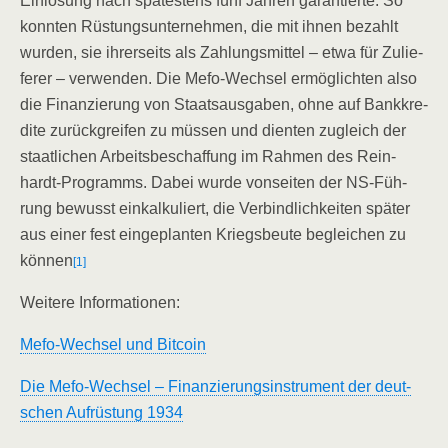
Ein­lö­sung nach spä­tes­tens fünf Jah­ren garan­tier­te. So
konn­ten Rüs­tungs­un­ter­neh­men, die mit ihnen bezahlt
wur­den, sie ihrer­seits als Zah­lungs­mit­tel – etwa für Zulie­
fe­rer – ver­wen­den. Die Mefo-Wech­sel ermög­lich­ten also
die Finan­zie­rung von Staats­aus­ga­ben, ohne auf Bank­kre­
di­te zurück­grei­fen zu müs­sen und dien­ten zugleich der
staat­li­chen Arbeits­be­schaf­fung im Rah­men des
Rein­
hardt-Pro­gramms.
Dabei wur­de von­sei­ten der
NS-Füh­
rung
bewusst ein­kal­ku­liert, die
Ver­bind­lich­kei­ten
spä­ter
aus einer fest ein­ge­plan­ten
Kriegs­beu­te
beglei­chen zu
kön­nen
[1]
Wei­te­re Informationen:
Mefo-Wech­sel und Bitcoin
Die Mefo-Wech­sel – Finan­zie­rungs­in­stru­ment der deut­
schen Auf­rüs­tung 1934