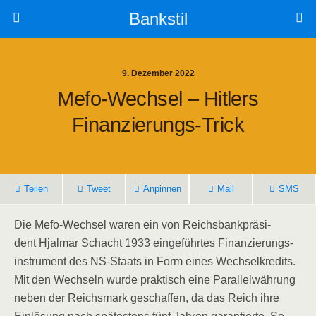
Bankstil
9. Dezember 2022
Mefo-Wech­sel – Hit­lers
Finanzierungs-Trick
Tei­len
Tweet
Anpin­nen
Mail
SMS
Die
Mefo-Wech­sel
waren ein von
Reichs­bank­prä­si­
dent
Hjal­mar Schacht
1933 ein­ge­führ­tes Finan­zie­rungs­
in­stru­ment des
NS-Staats
in Form eines
Wech­sel­kre­dits.
Mit den Wech­seln wur­de prak­tisch eine Par­al­lel­wäh­rung
neben der
Reichs­mark
geschaf­fen, da das Reich ihre