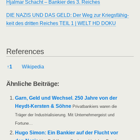
Hjal­mar Schacht – Ban­kier des 3. Reiches
DIE NAZIS UND DAS GELD: Der Weg zur Kriegs­fä­hig­
keit des drit­ten Rei­ches TEIL 1 | WELT HD DOKU
Refe­ren­ces
Refe­ren­ces
↑
1
Wiki­pe­dia
Ähn­li­che Beiträge:
Garn, Geld und Wech­sel. 250 Jah­re von der
Heydt-Ker­s­­ten & Söh­ne
Pri­vat­ban­kiers waren die
Trä­ger der Indus­tria­li­sie­rung. Mit Unter­neh­mer­geist und
Fortune…
Hugo Simon: Ein Ban­kier auf der Flucht vor