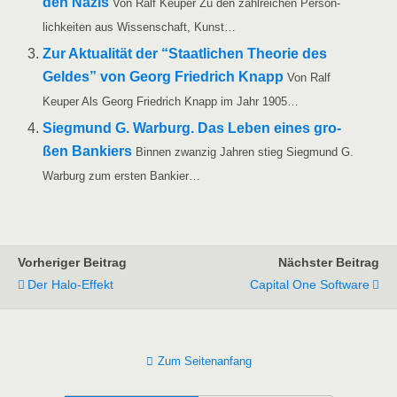
den Nazis
Von Ralf Keu­per Zu den zahl­rei­chen Per­sön­
lich­kei­ten aus Wis­sen­schaft, Kunst…
Zur Aktua­li­tät der “Staat­li­chen Theo­rie des
Gel­des” von Georg Fried­rich Knapp
Von Ralf
Keu­per Als Georg Fried­rich Knapp im Jahr 1905…
Sieg­mund G. War­burg. Das Leben eines gro­
ßen Ban­kiers
Bin­nen zwan­zig Jah­ren stieg Sieg­mund G.
War­burg zum ers­ten Bankier…
Vorheriger Beitrag
Nächster Beitrag
Der Halo-Effekt
Capital One Software
Zum Seitenanfang