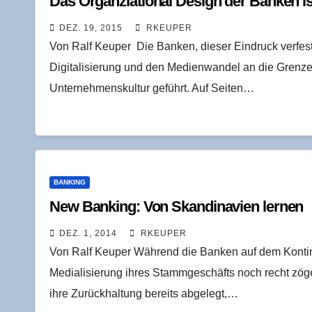
Das Organ­zia­tio­nal Design der Ban­ken i
DEZ. 19, 2015
RKEUPER
Von Ralf Keuper Die Banken, dieser Eindruck verfest
Digitalisierung und den Medienwandel an die Grenzen
Unternehmenskultur geführt. Auf Seiten…
BANKING
New Ban­king: Von Skan­di­na­vi­en lernen
DEZ. 1, 2014
RKEUPER
Von Ralf Keuper Während die Banken auf dem Kontine
Medialisierung ihres Stammgeschäfts noch recht zöge
ihre Zurückhaltung bereits abgelegt,…