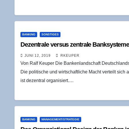
BANKING
SONSTIGES
Dezen­tra­le ver­sus zen­tra­le Banksystem
JUNI 12, 2019
RKEUPER
Von Ralf Keuper Die Bankenlandschaft Deutschlands 
Die politische und wirtschaftliche Macht verteilt sic
ist dezentral organisiert.…
BANKING
MANAGEMENT/STRATEGIE