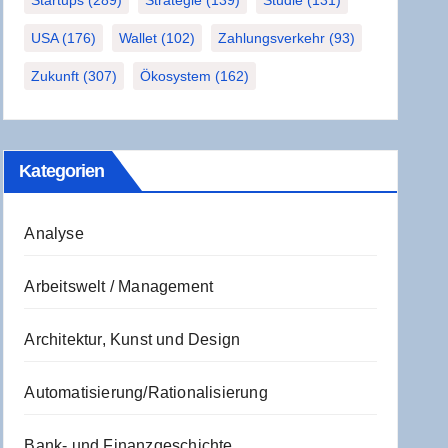
Startups
(289)
Strategie
(139)
Studie
(131)
USA
(176)
Wallet
(102)
Zahlungsverkehr
(93)
Zukunft
(307)
Ökosystem
(162)
Kate­go­rien
Analyse
Arbeitswelt / Management
Architektur, Kunst und Design
Automatisierung/Rationalisierung
Bank- und Finanzgeschichte