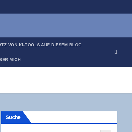
SATZ VON KI-TOOLS AUF DIE­SEM BLOG
BER MICH
Suche
Search Button
Search