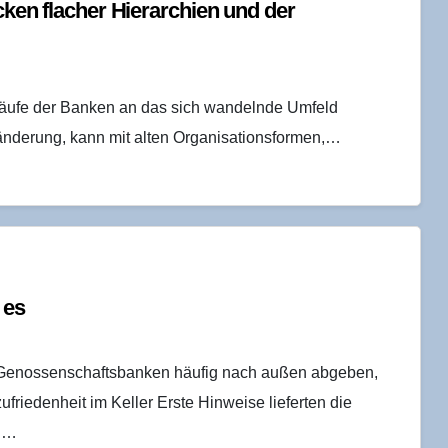
cken fla­cher Hier­ar­chien und der
bläufe der Banken an das sich wandelnde Umfeld
ränderung, kann mit alten Organisationsformen,…
 es
e Genossenschaftsbanken häufig nach außen abgeben,
zufriedenheit im Keller Erste Hinweise lieferten die
ng…