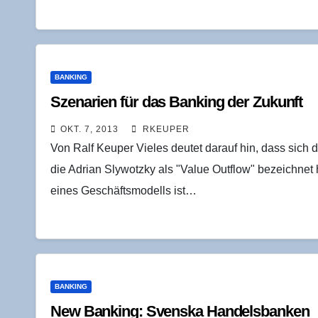
BANKING
Sze­na­ri­en für das Ban­king der Zukunft
OKT. 7, 2013
RKEUPER
Von Ralf Keuper Vieles deutet darauf hin, dass sich
die Adrian Slywotzky als "Value Outflow" bezeichnet h
eines Geschäftsmodells ist…
BANKING
New Ban­king: Svens­ka Handelsbanken