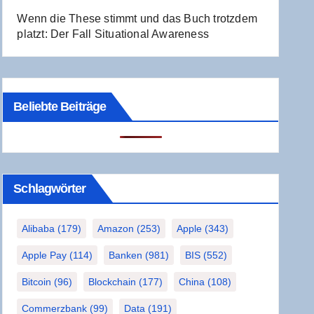
Wenn die The­se stimmt und das Buch trotz­dem
platzt: Der Fall Situa­tio­nal Awareness
Beliebte Beiträge
Schlag­wör­ter
Alibaba
(179)
Amazon
(253)
Apple
(343)
Apple Pay
(114)
Banken
(981)
BIS
(552)
Bitcoin
(96)
Blockchain
(177)
China
(108)
Commerzbank
(99)
Data
(191)