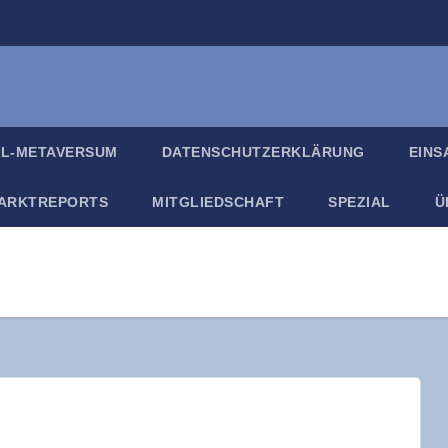
IL-META­VER­SUM
DATEN­SCHUTZ­ER­KLÄ­RUNG
EIN­
ARKT­RE­PORTS
MIT­GLIED­SCHAFT
SPE­ZI­AL
Ü