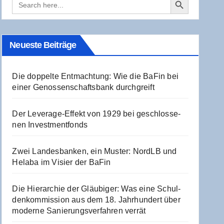
for:
Neu­es­te Beiträge
Die dop­pel­te Ent­mach­tung: Wie die BaFin bei
einer Genos­sen­schafts­bank durchgreift
Der Levera­ge-Effekt von 1929 bei geschlos­se­
nen Investmentfonds
Zwei Lan­des­ban­ken, ein Mus­ter: NordLB und
Hela­ba im Visier der BaFin
Die Hier­ar­chie der Gläu­bi­ger: Was eine Schul­
den­kom­mis­si­on aus dem 18. Jahr­hun­dert über
moder­ne Sanie­rungs­ver­fah­ren verrät