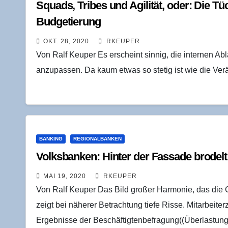
Squads, Tri­bes und Agi­li­tät, oder: Die Tü
Budgetierung
OKT. 28, 2020
RKEUPER
Von Ralf Keuper Es erscheint sinnig, die internen A
anzupassen. Da kaum etwas so stetig ist wie die Ve
BANKING
REGIONALBANKEN
Volks­ban­ken: Hin­ter der Fas­sa­de bro­delt
MAI 19, 2020
RKEUPER
Von Ralf Keuper Das Bild großer Harmonie, das di
zeigt bei näherer Betrachtung tiefe Risse. Mitarbeiter
Ergebnisse der Beschäftigtenbefragung((Überlastu